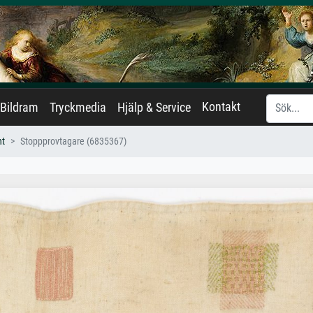
Kontakt
Bildram
Tryckmedia
Hjälp & Service
nt
Stoppprovtagare (6835367)