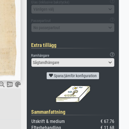
Glas (inklusive bakstycke)
Vänligen välj
Passepartout
No passepartout
Extra tillägg
Ramhängare
Sågtandhängare
Spara/jämför konfiguration
Sammanfattning
Utskrift & medium
€ 67.76
Efterbehandling
€ 11.68