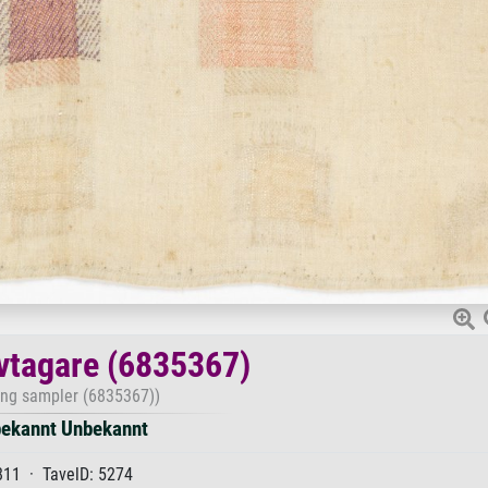
vtagare (6835367)
ing sampler (6835367))
ekannt Unbekannt
811 · TavelD: 5274