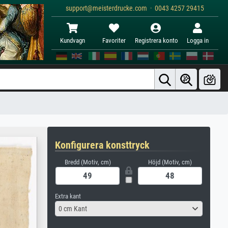
support@meisterdrucke.com · 0043 4257 29415
Kundvagn
Favoriter
Registrera konto
Logga in
Konfigurera konsttryck
Bredd (Motiv, cm)
Höjd (Motiv, cm)
Extra kant
0 cm Kant