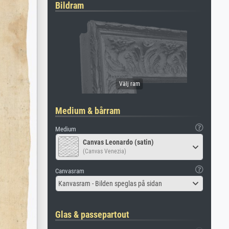
Bildram
Medium & bårram
Medium
Canvas Leonardo (satin)
(Canvas Venezia)
Canvasram
Kanvasram - Bilden speglas på sidan
Glas & passepartout