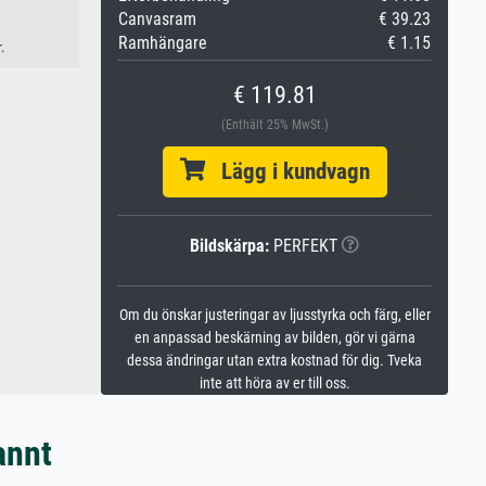
Canvasram
€ 39.23
Ramhängare
€ 1.15
.
€ 119.81
(Enthält 25% MwSt.)
Lägg i kundvagn
Bildskärpa:
PERFEKT
Om du önskar justeringar av ljusstyrka och färg, eller
en anpassad beskärning av bilden, gör vi gärna
dessa ändringar utan extra kostnad för dig. Tveka
inte att höra av er till oss.
annt