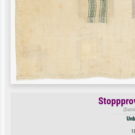
Stopppro
(Darn
Unb
1