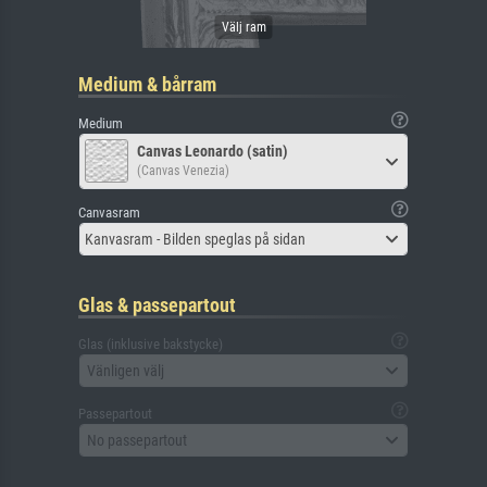
Medium & bårram
Medium
Canvas Leonardo (satin)
(Canvas Venezia)
Canvasram
Kanvasram - Bilden speglas på sidan
Glas & passepartout
Glas (inklusive bakstycke)
Vänligen välj
Passepartout
No passepartout