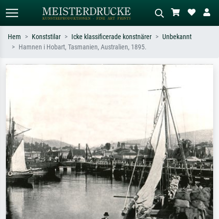
Hem
Konststilar
Icke klassificerade konstnärer
Unbekannt
Hamnen i Hobart, Tasmanien, Australien, 1895.
Standardsök
AI-bildsökning
Sök efter konstnär, titel eller stil –
Beskriv scenen – t.ex. grön äng,
t.ex. Monet, Stjärnenatt,
abstrakt med mycket rött, mörk
impressionism, Hokusai-våg, naken.
oljemålning, stående naken bredvid ett
träd.