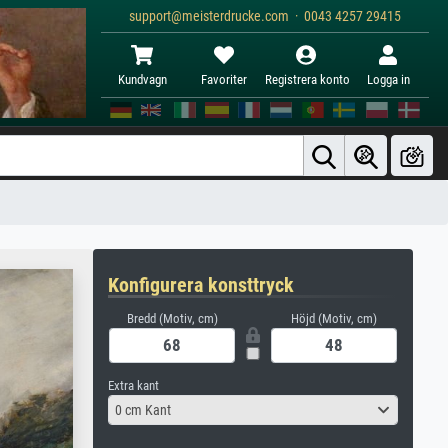
support@meisterdrucke.com · 0043 4257 29415
Kundvagn
Favoriter
Registrera konto
Logga in
Konfigurera konsttryck
Bredd (Motiv, cm)
Höjd (Motiv, cm)
Extra kant
0 cm Kant