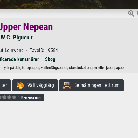
Upper Nepean
W.C. Piguenit
uf Leinwand · TavelD: 19584
ificerade konstnärer
·
Skog
ttryck på duk, fotopapper, vattenfärgspanel, obestruket papper eller japanpapper.
iter
Välj väggfärg
Se målningen i ett rum
0 Recensioner