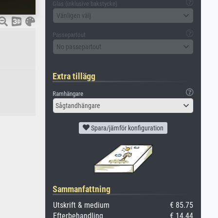
Glas (inklusive bakstycke)
Vänligen välj
Passepartout
No passepartout
Extra tillägg
Ramhängare
Sågtandhängare
Spara/jämför konfiguration
Sammanfattning
Utskrift & medium
€ 85.75
Efterbehandling
€ 14.44