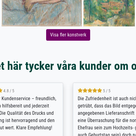
Visa fler konstverk
t här tycker våra kunder om 
5 / 5
4.8 / 5
innerungsbuch mit der
Hervorragende Qualität. Man 
eines Großvaters aus dem 1.
vieles anpassen lassen, wie z
enötigte ich ein
Randentfernung, Farbe, Hellig
lles Bild. Das habe ich bei
Kontrast und Weiteres. Sehr 
nden. Bei der Auswahl der
Kontaktperson per Mail. Das B
-Qualität wurde ich sehr gut
Kunstdruck) wurde sehr gut ve