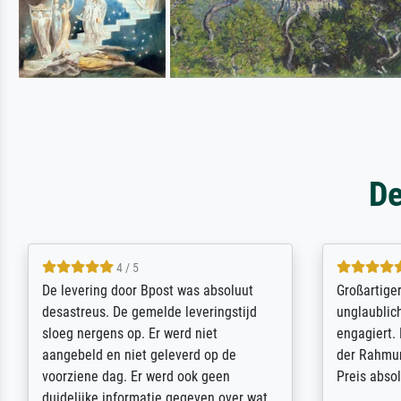
De
5 / 5
Sehr gute Qualität des Leinwanddrucks
Für ein Er
und des Rahmens! Unser Bild wurde
Feldpost m
sehr sorgfältig und sicher verpackt, so
Weltkrieg b
dass es unbeschadet bei uns ankam. Es
ausdrucksvo
wird nicht unser letzter Meisterdruck
Ihnen gefu
sein. Vielen Dank!
Fotopapier