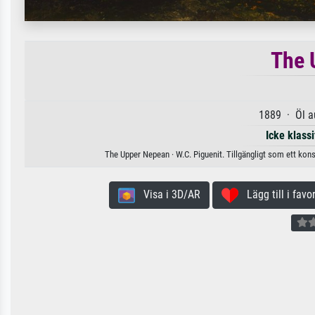
The 
1889 · Öl a
Icke klass
The Upper Nepean · W.C. Piguenit. Tillgängligt som ett kons
Visa i 3D/AR
Lägg till i favor