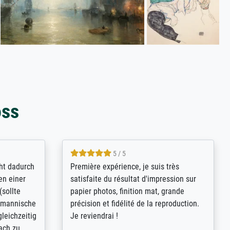
oss
4.8 / 5
kann sich
Qualité absolument irréprochable.
.B.:
Extraordinaire diversité des thèmes
keit,
abordés et personnalisation des
freundliche
demandes (recadrage, réajustement des
ild (ein
couleurs). Relation clientèle parfaite.
rpackt -
Transport, réception sans aucun