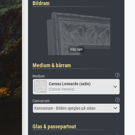
Bildram
Medium & bårram
Medium
Canvas Leonardo (satin)
(Canvas Venezia)
Canvasram
Kanvasram - Bilden speglas på sidan
Glas & passepartout