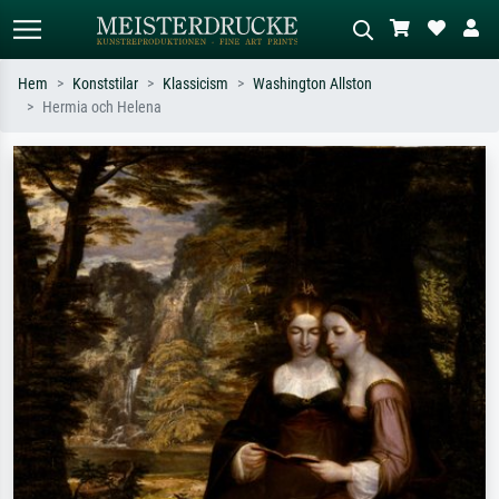
Hem
Konststilar
Klassicism
Washington Allston
Hermia och Helena
Standardsök
AI-bildsökning
Sök efter konstnär, titel eller stil –
Beskriv scenen – t.ex. grön äng,
t.ex. Monet, Stjärnenatt,
abstrakt med mycket rött, mörk
impressionism, Hokusai-våg, naken.
oljemålning, stående naken bredvid ett
träd.