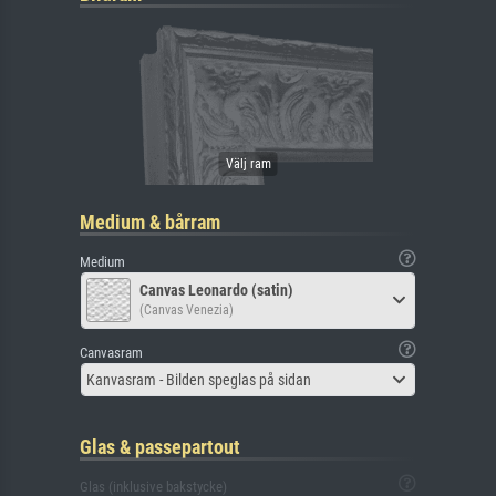
Medium & bårram
Medium
Canvas Leonardo (satin)
(Canvas Venezia)
Canvasram
Kanvasram - Bilden speglas på sidan
Glas & passepartout
Glas (inklusive bakstycke)