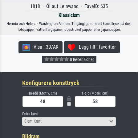
1818 · Öl auf Leinwand · TavelD: 635
Klassicism
Hermia och Helena · Washington Allston. Tillgängligt som ett konsttryck på duk,
fotopapper, vattenfärgspanel, obestruket papper eller japanpapper.
Visa i 3D/AR
Lägg till i favoriter
0 Recensioner
Konfigurera konsttryck
Bredd (Motiv, cm)
Höjd (Motiv, cm)
Extra kant
0 cm Kant
Bildram