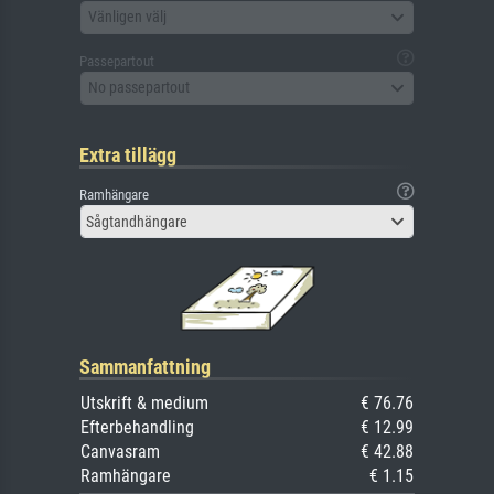
Vänligen välj
Passepartout
No passepartout
Extra tillägg
Ramhängare
Sågtandhängare
Sammanfattning
Utskrift & medium
€ 76.76
Efterbehandling
€ 12.99
Canvasram
€ 42.88
Ramhängare
€ 1.15