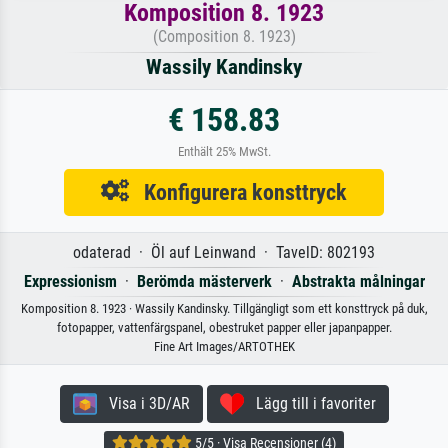
Komposition 8. 1923
(Composition 8. 1923)
Wassily Kandinsky
€ 158.83
Enthält 25% MwSt.
Konfigurera konsttryck
odaterad · Öl auf Leinwand · TavelD: 802193
Expressionism
·
Berömda mästerverk
·
Abstrakta målningar
Komposition 8. 1923 · Wassily Kandinsky. Tillgängligt som ett konsttryck på duk,
fotopapper, vattenfärgspanel, obestruket papper eller japanpapper.
Fine Art Images/ARTOTHEK
Visa i 3D/AR
Lägg till i favoriter
5/5 · Visa Recensioner (4)