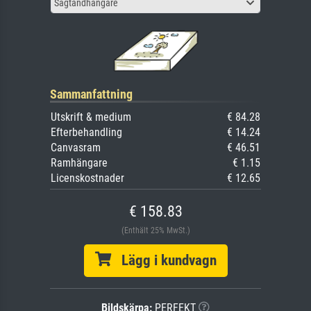
Sågtandhängare
Sammanfattning
Utskrift & medium
€ 84.28
Efterbehandling
€ 14.24
Canvasram
€ 46.51
Ramhängare
€ 1.15
Licenskostnader
€ 12.65
€ 158.83
(Enthält 25% MwSt.)
Lägg i kundvagn
Bildskärpa:
PERFEKT