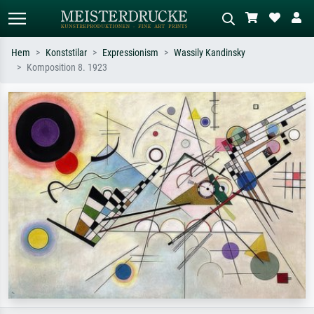
Hem
Konststilar
Expressionism
Wassily Kandinsky
Komposition 8. 1923
Standardsök
AI-bildsökning
Sök efter konstnär, titel eller stil –
Beskriv scenen – t.ex. grön äng,
t.ex. Monet, Stjärnenatt,
abstrakt med mycket rött, mörk
impressionism, Hokusai-våg, naken.
oljemålning, stående naken bredvid ett
träd.