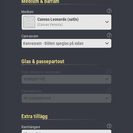
Medium & bårram
Medium
Canvas Leonardo (satin)
(Canvas Venezia)
Canvasram
Kanvasram - Bilden speglas på sidan
Glas & passepartout
Glas (inklusive bakstycke)
Vänligen välj
Passepartout
No passepartout
Extra tillägg
Ramhängare