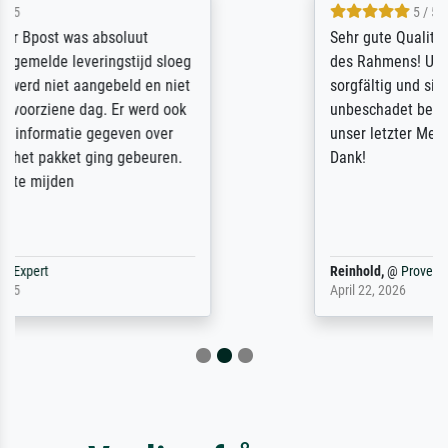
5 / 5
Sehr gute Qualität des Leinwanddrucks und
des Rahmens! Unser Bild wurde sehr
sorgfältig und sicher verpackt, so dass es
unbeschadet bei uns ankam. Es wird nicht
unser letzter Meisterdruck sein. Vielen
Dank!
Reinhold,
@
ProvenExpert
April 22, 2026