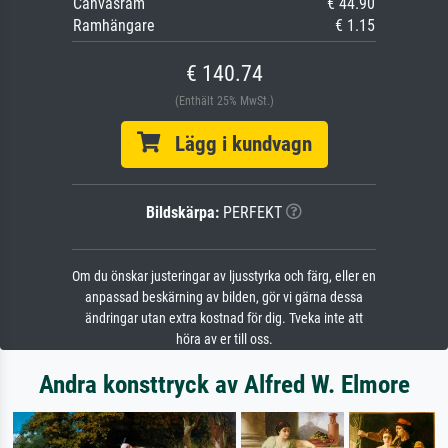
Canvasram
€ 44.90
Ramhängare
€ 1.15
€ 140.74
(Enthält 25% MwSt.)
Lägg i kundvagn
Bildskärpa:
PERFEKT
Om du önskar justeringar av ljusstyrka och färg, eller en
anpassad beskärning av bilden, gör vi gärna dessa
ändringar utan extra kostnad för dig. Tveka inte att
höra av er till oss.
Andra konsttryck av Alfred W. Elmore