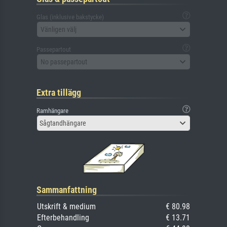
Glas (inklusive bakstycke)
Vänligen välj
Passepartout
No passepartout
Extra tillägg
Ramhängare
Sågtandhängare
Sammanfattning
Utskrift & medium
€ 80.98
Efterbehandling
€ 13.71