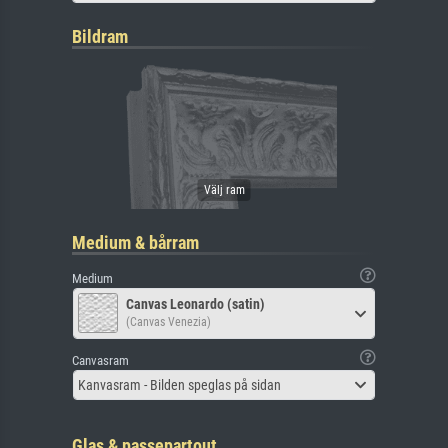
Bildram
Medium & bårram
Medium
Canvas Leonardo (satin)
(Canvas Venezia)
Canvasram
Kanvasram - Bilden speglas på sidan
Glas & passepartout