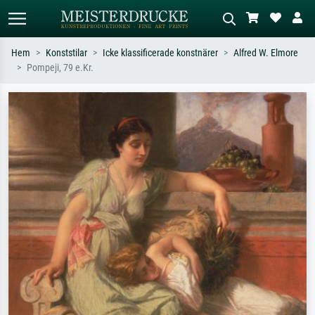
Hem
Konststilar
Icke klassificerade konstnärer
Alfred W. Elmore
Pompeji, 79 e.Kr.
Standardsök
AI-bildsökning
Sök efter konstnär, titel eller stil –
Beskriv scenen – t.ex. grön äng,
t.ex. Monet, Stjärnenatt,
abstrakt med mycket rött, mörk
impressionism, Hokusai-våg, naken.
oljemålning, stående naken bredvid ett
träd.