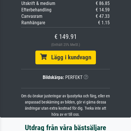
Utskrift & medium
€ 86.85
Efterbehandling
€ 14.59
Canvasram
€ 47.33
Ramhängare
€ 1.15
€ 149.91
(Enthält 25% MwSt.)
Lägg i kundvagn
Bildskärpa:
PERFEKT
Om du önskar justeringar av ljusstyrka och färg, eller en
anpassad beskärning av bilden, gör vi gärna dessa
ändringar utan extra kostnad för dig. Tveka inte att
höra av er till oss.
Utdrag från våra bästsäljare