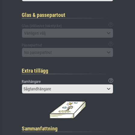
Glas & passepartout
Glas (inklusive bakstycke)
Vänligen välj
Passepartout
No passepartout
Extra tillägg
Ramhängare
Sågtandhängare
Sammanfattning