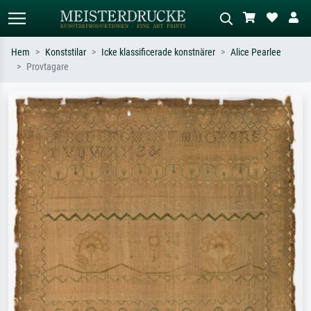
Hem
Konststilar
Icke klassificerade konstnärer
Alice Pearlee
Provtagare
Standardsök
AI-bildsökning
Sök efter konstnär, titel eller stil –
Beskriv scenen – t.ex. grön äng,
t.ex. Monet, Stjärnenatt,
abstrakt med mycket rött, mörk
impressionism, Hokusai-våg, naken.
oljemålning, stående naken bredvid ett
träd.