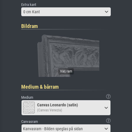
Extra kant
0 cm Kant
Bildram
Medium & bårram
Medium
Canvas Leonardo (satin)
(Canvas Venezia)
Canvasram
Kanvasram - Bilden speglas på sidan