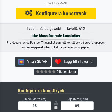
Enthält 25% MwSt.
Konfigurera konsttryck
1759 · Seide gewebt · TavelD: 612
Icke klassificerade konstnärer
Provtagare · Alice Pearlee. Tillgängligt som ett konsttryck på duk, fotopapper,
vattenfärgspanel, obestruket papper eller japanpapper.
Visa i 3D/AR
Lägg till i favoriter
0 Recensioner
Konfigurera konsttryck
Bredd (Motiv, cm)
Höjd (Motiv, cm)