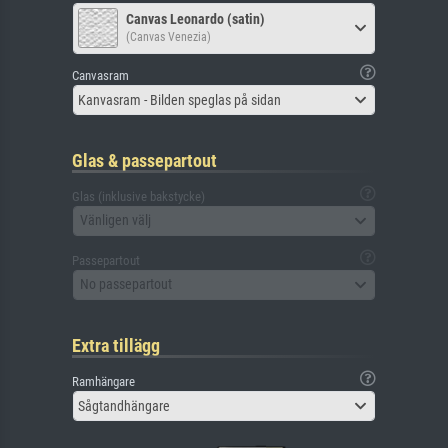
Canvas Leonardo (satin)
(Canvas Venezia)
Canvasram
Kanvasram - Bilden speglas på sidan
Glas & passepartout
Glas (inklusive bakstycke)
Vänligen välj
Passepartout
No passepartout
Extra tillägg
Ramhängare
Sågtandhängare