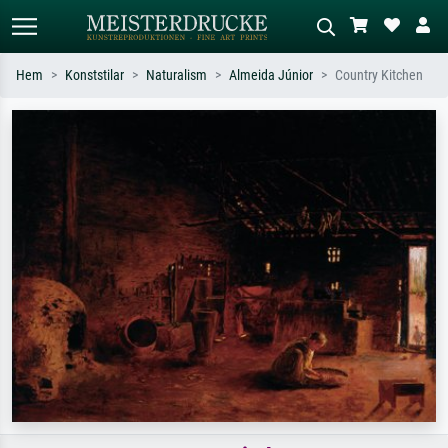
Hem
Konststilar
Naturalism
Almeida Júnior
Country Kitchen
Standardsök
AI-bildsökning
Sök efter konstnär, titel eller stil –
Beskriv scenen – t.ex. grön äng,
t.ex. Monet, Stjärnenatt,
abstrakt med mycket rött, mörk
impressionism, Hokusai-våg, naken.
oljemålning, stående naken bredvid ett
träd.