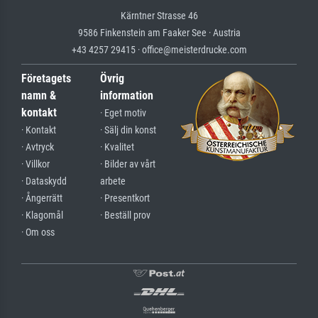
Kärntner Strasse 46
9586 Finkenstein am Faaker See · Austria
+43 4257 29415 · office@meisterdrucke.com
Företagets
Övrig
namn &
information
kontakt
· Eget motiv
· Kontakt
· Sälj din konst
· Avtryck
· Kvalitet
· Villkor
· Bilder av vårt
· Dataskydd
arbete
· Ångerrätt
· Presentkort
· Klagomål
· Beställ prov
· Om oss