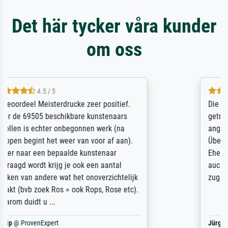
Det här tycker våra kunder
om oss
5 / 5
Die Zufriedenheit ist auch nicht dadurch
getrübt, dass das Bild entgegen einer
angegebenen Lieferanschrift (sollte eine
Überraschung für die normannische
Ehefrau sein zum Hochzeits- gleichzeitig
auch Geburtstag sein) doch nach zu Hause
zugestellt wurde.
Jürgen
@
ProvenExpert