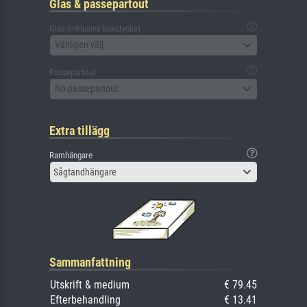
Glas & passepartout
Glas (inklusive bakstycke)
Vänligen välj
Passepartout
No passepartout
Extra tillägg
Ramhängare
Sågtandhängare
Sammanfattning
Utskrift & medium
€ 79.45
Efterbehandling
€ 13.41