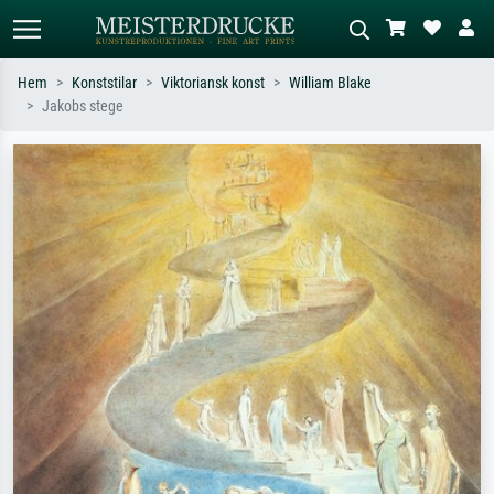
Hem
Konststilar
Viktoriansk konst
William Blake
Jakobs stege
Standardsök
AI-bildsökning
Sök efter konstnär, titel eller stil –
Beskriv scenen – t.ex. grön äng,
t.ex. Monet, Stjärnenatt,
abstrakt med mycket rött, mörk
impressionism, Hokusai-våg, naken.
oljemålning, stående naken bredvid ett
träd.