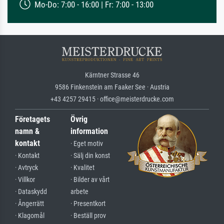
Mo-Do: 7:00 - 16:00 | Fr: 7:00 - 13:00
Kärntner Strasse 46
9586 Finkenstein am Faaker See · Austria
+43 4257 29415 · office@meisterdrucke.com
Företagets
Övrig
namn &
information
kontakt
· Eget motiv
· Kontakt
· Sälj din konst
· Avtryck
· Kvalitet
· Villkor
· Bilder av vårt
· Dataskydd
arbete
· Ångerrätt
· Presentkort
· Klagomål
· Beställ prov