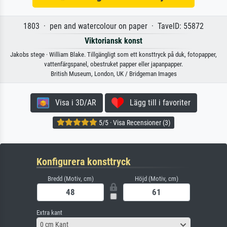
1803 · pen and watercolour on paper · TavelD: 55872
Viktoriansk konst
Jakobs stege · William Blake. Tillgängligt som ett konsttryck på duk, fotopapper,
vattenfärgspanel, obestruket papper eller japanpapper.
British Museum, London, UK / Bridgeman Images
Visa i 3D/AR
Lägg till i favoriter
5/5 · Visa Recensioner (3)
Konfigurera konsttryck
Bredd (Motiv, cm)
Höjd (Motiv, cm)
Extra kant
0 cm Kant