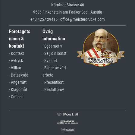
Kärntner Strasse 46
9586 Finkenstein am Faaker See · Austria
+43 4257 29415 · office@meisterdrucke.com
Företagets
Övrig
namn &
information
kontakt
· Eget motiv
· Kontakt
· Sälj din konst
· Avtryck
· Kvalitet
· Villkor
· Bilder av vårt
· Dataskydd
arbete
· Ångerrätt
· Presentkort
· Klagomål
· Beställ prov
· Om oss