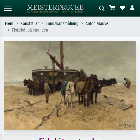
Hem
Konststilar
Landskapsmålning
Anton Mauve
Fiskebåt på stranden
Standardsök
AI-bildsökning
Sök efter konstnär, titel eller stil –
Beskriv scenen – t.ex. grön äng,
t.ex. Monet, Stjärnenatt,
abstrakt med mycket rött, mörk
impressionism, Hokusai-våg, naken.
oljemålning, stående naken bredvid ett
träd.