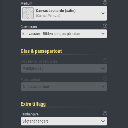
Medium
Canvas Leonardo (satin)
(Canvas Venezia)
Canvasram
Kanvasram - Bilden speglas på sidan
Glas & passepartout
Glas (inklusive bakstycke)
Vänligen välj
Passepartout
No passepartout
Extra tillägg
Ramhängare
Sågtandhängare