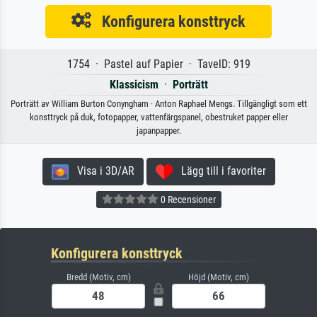
Konfigurera konsttryck
1754 · Pastel auf Papier · TavelD: 919
Klassicism
·
Porträtt
Porträtt av William Burton Conyngham · Anton Raphael Mengs. Tillgängligt som ett
konsttryck på duk, fotopapper, vattenfärgspanel, obestruket papper eller
japanpapper.
Visa i 3D/AR
Lägg till i favoriter
0 Recensioner
Konfigurera konsttryck
Bredd (Motiv, cm)
Höjd (Motiv, cm)