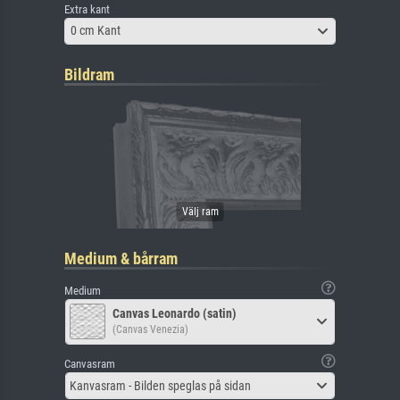
Extra kant
0 cm Kant
Bildram
Medium & bårram
Medium
Canvas Leonardo (satin)
(Canvas Venezia)
Canvasram
Kanvasram - Bilden speglas på sidan