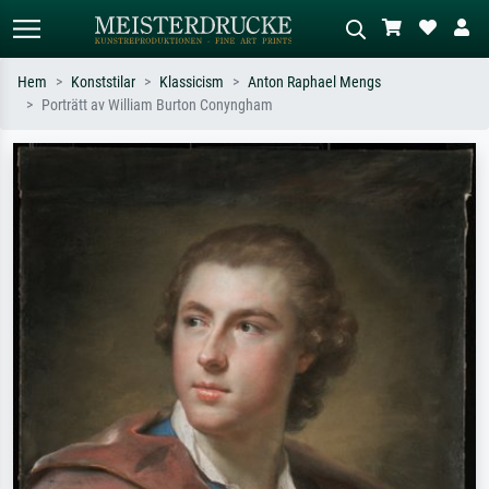
Hem
Konststilar
Klassicism
Anton Raphael Mengs
Porträtt av William Burton Conyngham
Standardsök
AI-bildsökning
Sök efter konstnär, titel eller stil –
Beskriv scenen – t.ex. grön äng,
t.ex. Monet, Stjärnenatt,
abstrakt med mycket rött, mörk
impressionism, Hokusai-våg, naken.
oljemålning, stående naken bredvid ett
träd.