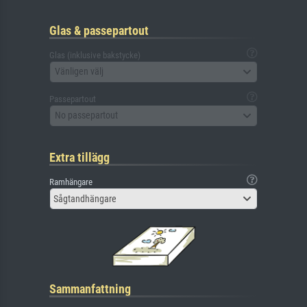
Glas & passepartout
Glas (inklusive bakstycke)
Vänligen välj
Passepartout
No passepartout
Extra tillägg
Ramhängare
Sågtandhängare
Sammanfattning