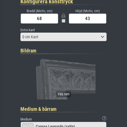
Konfigurera konsttryck
Bredd (Motiv, cm)
Höjd (Motiv, cm)
Extra kant
0 cm Kant
Bildram
Medium & bårram
Medium
Canvas Leonardo (satin)