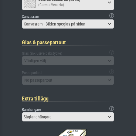
(Canvas Venezia)
Canvasram
Kanvasram - Bilden speglas på sidan
Glas & passepartout
Glas (inklusive bakstycke)
Vänligen välj
Passepartout
No passepartout
Extra tillägg
Ramhängare
Sågtandhängare