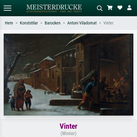
Hem
Konststilar
Barocken
Antoni Viladomat
Vinter
Standardsök
AI-bildsökning
Sök efter konstnär, titel eller stil –
Beskriv scenen – t.ex. grön äng,
t.ex. Monet, Stjärnenatt,
abstrakt med mycket rött, mörk
impressionism, Hokusai-våg, naken.
oljemålning, stående naken bredvid ett
träd.
Vinter
(Winter)