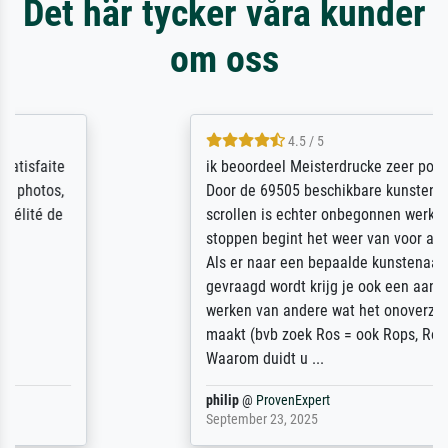
Det här tycker våra kunder
om oss
4.5 / 5
ik beoordeel Meisterdrucke zeer positief.
Door de 69505 beschikbare kunstenaars
scrollen is echter onbegonnen werk (na
stoppen begint het weer van voor af aan).
Als er naar een bepaalde kunstenaar
gevraagd wordt krijg je ook een aantal
werken van andere wat het onoverzichtelijk
maakt (bvb zoek Ros = ook Rops, Rose etc).
Waarom duidt u ...
philip
@
ProvenExpert
September 23, 2025