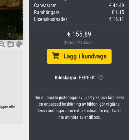
Canvasram
€ 44.49
Ramhängare
€ 1.15
Licenskostnader
€ 16.11
€ 155.89
(Enthält 25% MwSt.)
Lägg i kundvagn
Bildskärpa:
PERFEKT
Om du önskar justeringar av ljusstyrka och färg, eller
en anpassad beskärning av bilden, gör vi gärna
pper eller
dessa ändringar utan extra kostnad för dig. Tveka
inte att höra av er till oss.