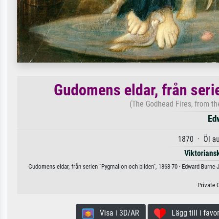
Gudomens eldar, från seri
(The Godhead Fires, from th
Ed
1870 · Öl a
Viktorians
Gudomens eldar, från serien "Pygmalion och bilden", 1868-70 · Edward Burne-J
Private 
Visa i 3D/AR
Lägg till i favor