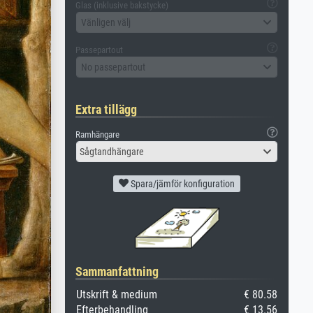
Glas (inklusive bakstycke)
Vänligen välj
Passepartout
No passepartout
Extra tillägg
Ramhängare
Sågtandhängare
Spara/jämför konfiguration
Sammanfattning
Utskrift & medium
€ 80.58
Efterbehandling
€ 13.56