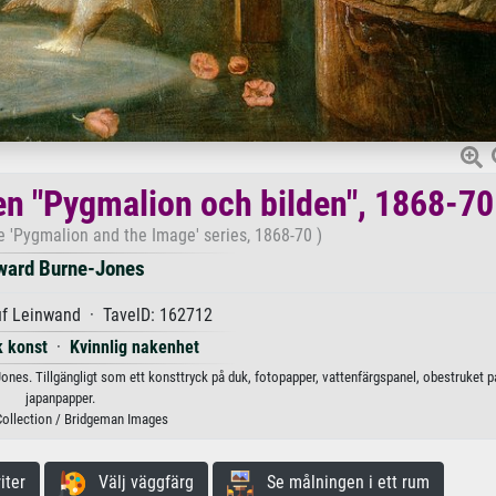
en "Pygmalion och bilden", 1868-70
e 'Pygmalion and the Image' series, 1868-70 )
ward Burne-Jones
uf Leinwand · TavelD: 162712
k konst
·
Kvinnlig nakenhet
ones. Tillgängligt som ett konsttryck på duk, fotopapper, vattenfärgspanel, obestruket pa
japanpapper.
Collection / Bridgeman Images
iter
Välj väggfärg
Se målningen i ett rum