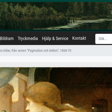
Kontakt
Bildram
Tryckmedia
Hjälp & Service
 eldar, från serien "Pygmalion och bilden", 1868-70