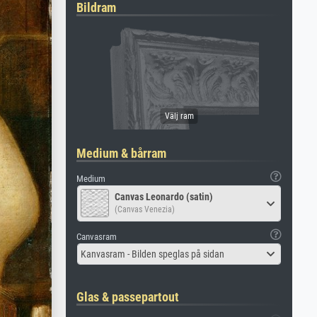
Bildram
Medium & bårram
Medium
Canvas Leonardo (satin)
(Canvas Venezia)
Canvasram
Kanvasram - Bilden speglas på sidan
Glas & passepartout