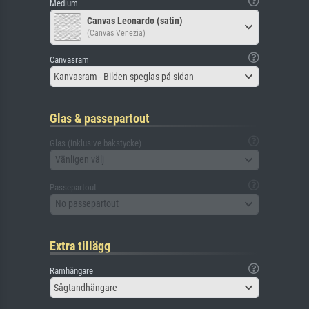
Medium
Canvas Leonardo (satin)
(Canvas Venezia)
Canvasram
Kanvasram - Bilden speglas på sidan
Glas & passepartout
Glas (inklusive bakstycke)
Vänligen välj
Passepartout
No passepartout
Extra tillägg
Ramhängare
Sågtandhängare