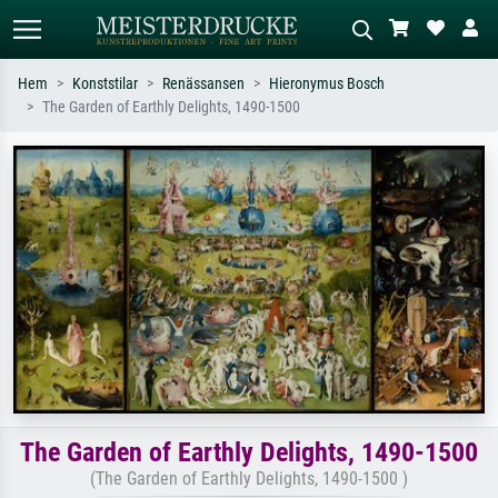
Hem
Konststilar
Renässansen
Hieronymus Bosch
The Garden of Earthly Delights, 1490-1500
Standardsök
AI-bildsökning
Sök efter konstnär, titel eller stil –
Beskriv scenen – t.ex. grön äng,
t.ex. Monet, Stjärnenatt,
abstrakt med mycket rött, mörk
impressionism, Hokusai-våg, naken.
oljemålning, stående naken bredvid ett
träd.
The Garden of Earthly Delights, 1490-1500
(The Garden of Earthly Delights, 1490-1500 )