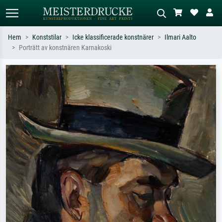
Hem
Konststilar
Icke klassificerade konstnärer
Ilmari Aalto
Porträtt av konstnären Karnakoski
Standardsök
AI-bildsökning
Sök efter konstnär, titel eller stil –
Beskriv scenen – t.ex. grön äng,
t.ex. Monet, Stjärnenatt,
abstrakt med mycket rött, mörk
impressionism, Hokusai-våg, naken.
oljemålning, stående naken bredvid ett
träd.