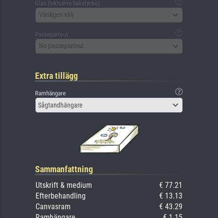
Glas (inklusive bakstycke)
Vänligen välj
Passepartout
No passepartout
Extra tillägg
Ramhängare
Sågtandhängare
Sammanfattning
Utskrift & medium
€ 77.21
Efterbehandling
€ 13.13
Canvasram
€ 43.29
Ramhängare
€ 1.15