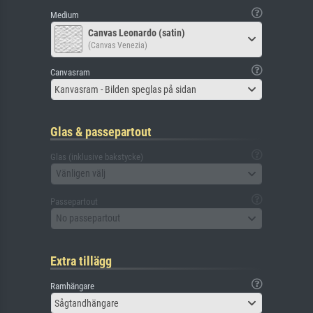
Medium
Canvas Leonardo (satin)
(Canvas Venezia)
Canvasram
Kanvasram - Bilden speglas på sidan
Glas & passepartout
Glas (inklusive bakstycke)
Vänligen välj
Passepartout
No passepartout
Extra tillägg
Ramhängare
Sågtandhängare