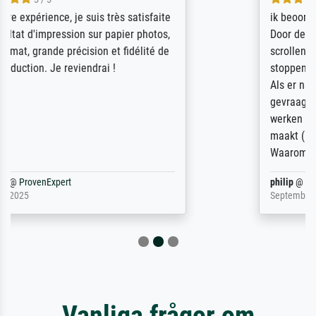
ik beoordeel Meisterdrucke zeer positief.
Door de 69505 beschikbare kunstenaars
scrollen is echter onbegonnen werk (na
stoppen begint het weer van voor af aan).
Als er naar een bepaalde kunstenaar
gevraagd wordt krijg je ook een aantal
werken van andere wat het onoverzichtelijk
maakt (bvb zoek Ros = ook Rops, Rose etc).
Waarom duidt u ...
philip
@
ProvenExpert
September 23, 2025
Vanliga frågor om