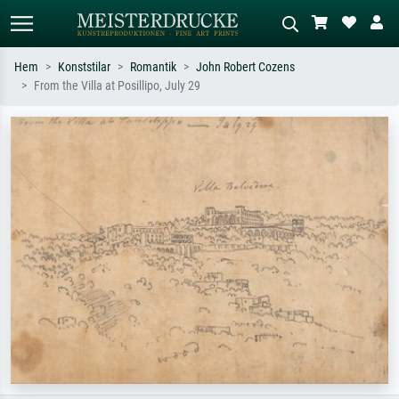
Hem
Konststilar
Romantik
John Robert Cozens
From the Villa at Posillipo, July 29
Standardsök
AI-bildsökning
Sök efter konstnär, titel eller stil –
Beskriv scenen – t.ex. grön äng,
t.ex. Monet, Stjärnenatt,
abstrakt med mycket rött, mörk
impressionism, Hokusai-våg, naken.
oljemålning, stående naken bredvid ett
träd.