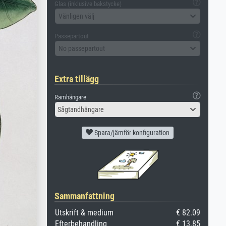
Glas (inklusive bakstycke)
Vänligen välj
Passepartout
No passepartout
Extra tillägg
Ramhängare
Sågtandhängare
Spara/jämför konfiguration
Sammanfattning
Utskrift & medium
€ 82.09
Efterbehandling
€ 13.85