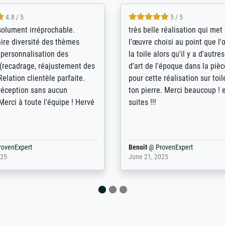
5 / 5
4 / 5
bin sehr über die Qualität
De levering door Bpost was a
Diese Drucke haben all´meine
desastreus. De gemelde lever
n übertroffen. Desgleichen
sloeg nergens op. Er werd nie
 der Bestellung. Grosses
aangebeld en niet geleverd o
t.
voorziene dag. Er werd ook g
duidelijke informatie gegeve
er dan met het pakket ging g
Bpost absoluut te mijden
rovenExpert
Anonym
@
ProvenExpert
5
December 12, 2025