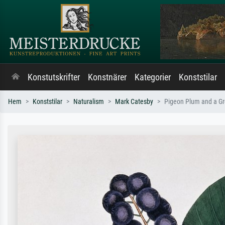
Konstutskrifter
Konstnärer
Kategorier
Konststilar
Hem
Konststilar
Naturalism
Mark Catesby
Pigeon Plum and a Gre