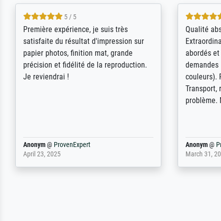
4.5 / 5
ik beoordeel Meisterdrucke zeer
Wow....ich 
positief. Door de 69505 beschikbare
erstaunt. 
kunstenaars scrollen is echter
Erwartunge
onbegonnen werk (na stoppen begint
der Ablauf
het weer van voor af aan). Als er naar
Komplimen
een bepaalde kunstenaar gevraagd
wordt krijg je ook een aantal werken van
andere wat het onoverzichtelijk maakt
(bvb zoek Ros = ook Rops, Rose etc).
Waarom duidt u ...
philip
@
ProvenExpert
Anonym
@
P
September 23, 2025
April 20, 202