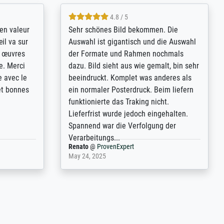
4.8 / 5
bsoluut
So, I ordered a large print of The
ingstijd
Annunciation by Fra Angelico from a
t
very large and popular American
p de
"art/poster" site advertising giclee print
een
quality. The quality for a large print was
n over wat
atrocious. They refunded me when I sent
ebeuren.
pictures of the blurry print vs. a
Wikipedia commons representation.
They stated they couldn't do ...
Anonym
@
ProvenExpert
December 4, 2025