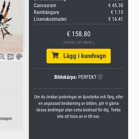
Canvasram
€ 45.30
Ramhängare
€ 1.15
Licenskostnader
€ 16.41
€ 158.80
(Enthält 25% MwSt.)
Lägg i kundvagn
Bildskärpa:
PERFEKT
Om du önskar justeringar av ljusstyrka och färg, eller
en anpassad beskärning av bilden, gör vi gärna
dessa ändringar utan extra kostnad för dig. Tveka
inte att höra av er till oss.
anpapper.