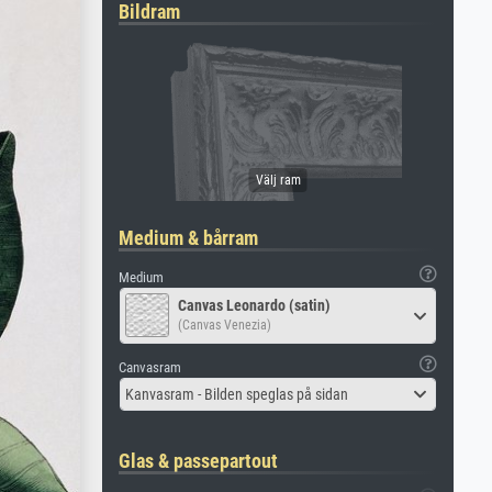
Bildram
Medium & bårram
Medium
Canvas Leonardo (satin)
(Canvas Venezia)
Canvasram
Kanvasram - Bilden speglas på sidan
Glas & passepartout