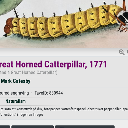
eat Horned Catterpillar, 1771
and a Great Horned Caterpillar)
Mark Catesby
oured engraving · TavelD: 830944
Naturalism
igt som ett konsttryck på duk, fotopapper, vattenfärgspanel, obestruket papper eller jap
Collection / Bridgeman Images