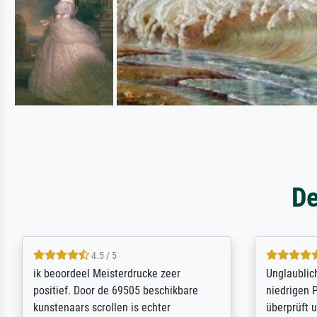
De
5 / 5
Die Zufriedenheit ist auch nicht dadurch
Excellent 
getrübt, dass das Bild entgegen einer
selection,
angegebenen Lieferanschrift (sollte
were easy, 