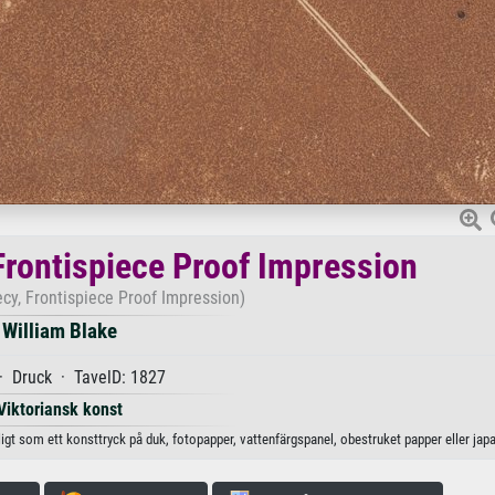
 Frontispiece Proof Impression
cy, Frontispiece Proof Impression)
William Blake
· Druck · TavelD: 1827
Viktoriansk konst
ligt som ett konsttryck på duk, fotopapper, vattenfärgspanel, obestruket papper eller jap