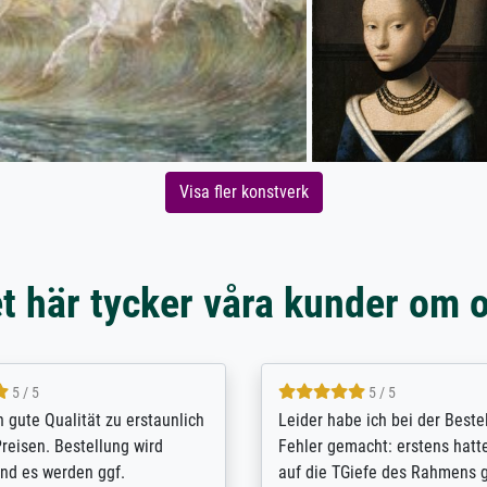
Visa fler konstverk
t här tycker våra kunder om 
5 / 5
5 / 5
/ Highly recommended. The
The team at Meisterdrucke st
 ordering and payment process
meet its clients demands, an
shipping was efficient and
expert advice on how to obtai