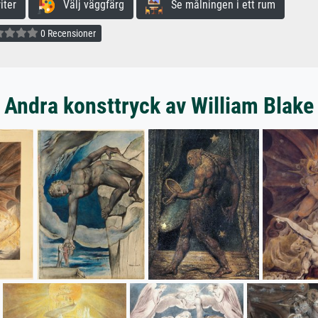
iter
Välj väggfärg
Se målningen i ett rum
0 Recensioner
Andra konsttryck av William Blake