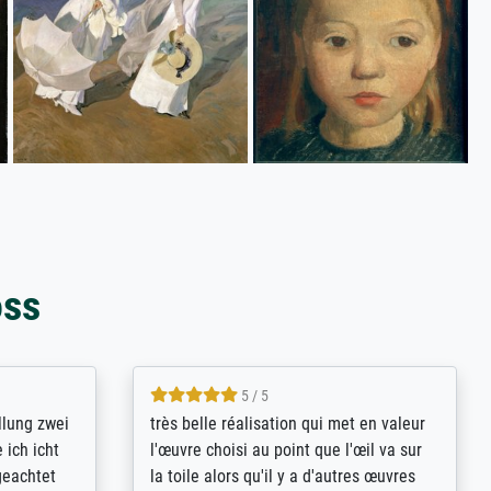
oss
5 / 5
rives to
eine große Auswahl an Bildern und
d provides
deren Reproduktionsmöglichkeiten;
n the best
wurde sehr gut durch die einzelnen