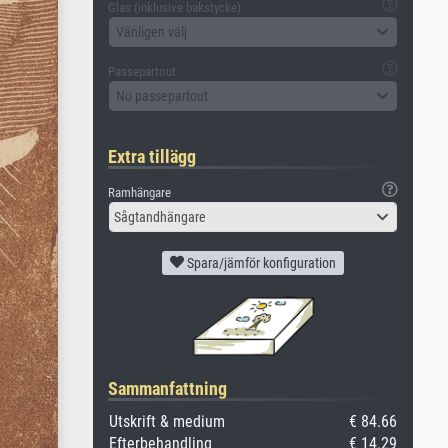
Glas (inklusive bakstycke)
Vänligen välj
Passepartout
No passepartout
Extra tillägg
Ramhängare
Sågtandhängare
Spara/jämför konfiguration
Sammanfattning
Utskrift & medium
€ 84.66
Efterbehandling
€ 14.29