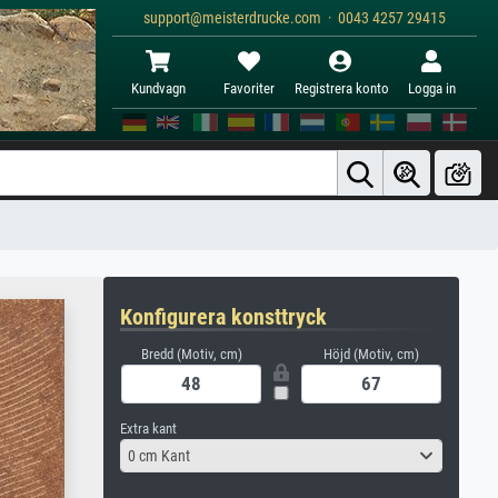
support@meisterdrucke.com · 0043 4257 29415
Kundvagn
Favoriter
Registrera konto
Logga in
Konfigurera konsttryck
Bredd (Motiv, cm)
Höjd (Motiv, cm)
Extra kant
0 cm Kant