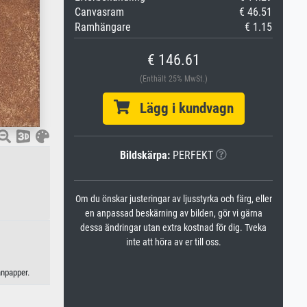
Canvasram
€ 46.51
Ramhängare
€ 1.15
€ 146.61
(Enthält 25% MwSt.)
Lägg i kundvagn
Bildskärpa:
PERFEKT
Om du önskar justeringar av ljusstyrka och färg, eller
en anpassad beskärning av bilden, gör vi gärna
dessa ändringar utan extra kostnad för dig. Tveka
inte att höra av er till oss.
anpapper.