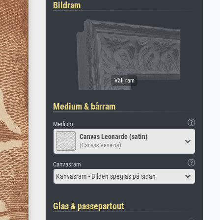
Bildram
Medium & bårram
Medium
Canvas Leonardo (satin)
(Canvas Venezia)
Canvasram
Kanvasram - Bilden speglas på sidan
Glas & passepartout