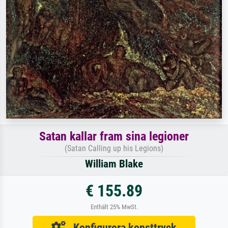
Satan kallar fram sina legioner
(Satan Calling up his Legions)
William Blake
€ 155.89
Enthält 25% MwSt.
Konfigurera konsttryck