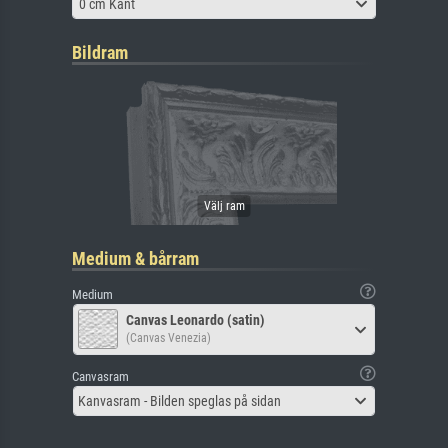
0 cm Kant
Bildram
Medium & bårram
Medium
Canvas Leonardo (satin)
(Canvas Venezia)
Canvasram
Kanvasram - Bilden speglas på sidan