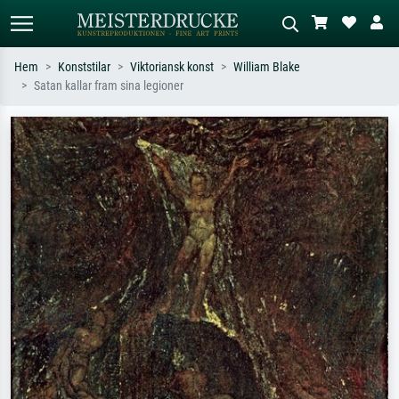
Hem
Konststilar
Viktoriansk konst
William Blake
Satan kallar fram sina legioner
Standardsök
AI-bildsökning
Sök efter konstnär, titel eller stil –
Beskriv scenen – t.ex. grön äng,
t.ex. Monet, Stjärnenatt,
abstrakt med mycket rött, mörk
impressionism, Hokusai-våg, naken.
oljemålning, stående naken bredvid ett
träd.