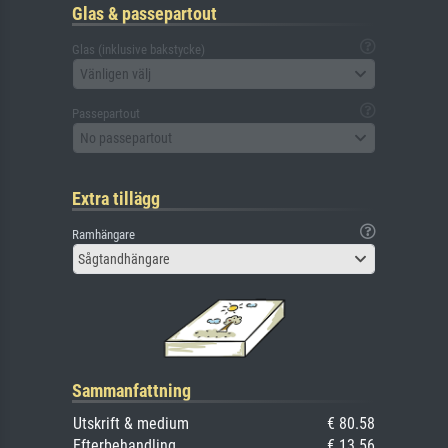
Glas & passepartout
Glas (inklusive bakstycke)
Vänligen välj
Passepartout
No passepartout
Extra tillägg
Ramhängare
Sågtandhängare
Sammanfattning
Utskrift & medium
€ 80.58
Efterbehandling
€ 13.56