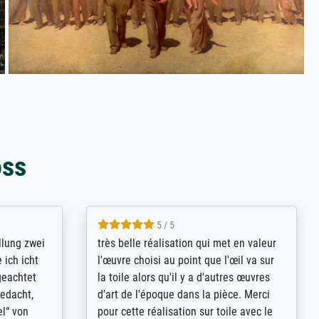
oss
5 / 5
rives to
eine große Auswahl an Bildern und
d provides
deren Reproduktionsmöglichkeiten;
n the best
wurde sehr gut durch die einzelnen
ed by the
Bestellkriterien geführt, verständliche
st
Erklärungen, z.B. mit Bilddarstellungen,