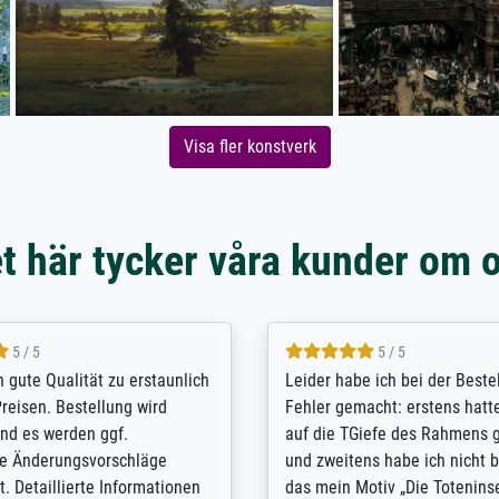
Visa fler konstverk
t här tycker våra kunder om 
5 / 5
5 / 5
/ Highly recommended. The
The team at Meisterdrucke st
 ordering and payment process
meet its clients demands, an
shipping was efficient and
expert advice on how to obtai
self exceeds expectations. I
results for the prints request
n the UK and found the site
client. The company has a va