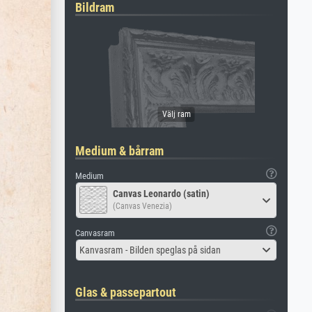
Bildram
Medium & bårram
Medium
Canvas Leonardo (satin)
(Canvas Venezia)
Canvasram
Kanvasram - Bilden speglas på sidan
Glas & passepartout