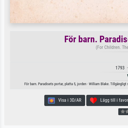
För barn. Paradise
(For Children. Th
1793 ·
För barn. Paradisets portar, platta 5, jorden · William Blake. Tillgängli
Visa i 3D/AR
Lägg till i favor