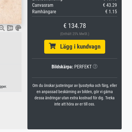
Canvasram
€ 43.29
Ramhängare
€ 1.15
€ 134.78
(Enthält 25% MwSt.)
Lägg i kundvagn
Bildskärpa:
PERFEKT
Om du önskar justeringar av ljusstyrka och färg, eller
pper.
en anpassad beskärning av bilden, gör vi gärna
dessa ändringar utan extra kostnad för dig. Tveka
inte att höra av er till oss.