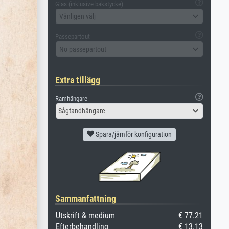
Glas (inklusive bakstycke)
Vänligen välj
Passepartout
No passepartout
Extra tillägg
Ramhängare
Sågtandhängare
Spara/jämför konfiguration
Sammanfattning
Utskrift & medium
€ 77.21
Efterbehandling
€ 13.13