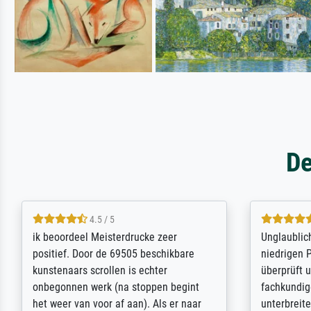
De
5 / 5
Die Zufriedenheit ist auch nicht dadurch
Excellent 
getrübt, dass das Bild entgegen einer
selection,
angegebenen Lieferanschrift (sollte
were easy, 
eine Überraschung für die normannische
the item it
Ehefrau sein zum Hochzeits- gleichzeitig
am based i