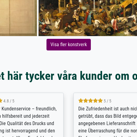
Visa fler konstverk
t här tycker våra kunder om 
5 / 5
4.8 / 5
innerungsbuch mit der
Hervorragende Qualität. Man 
eines Großvaters aus dem 1.
vieles anpassen lassen, wie z
enötigte ich ein
Randentfernung, Farbe, Hellig
lles Bild. Das habe ich bei
Kontrast und Weiteres. Sehr 