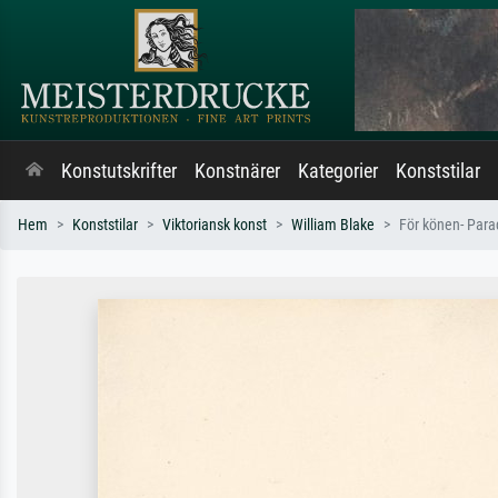
Konstutskrifter
Konstnärer
Kategorier
Konststilar
Hem
Konststilar
Viktoriansk konst
William Blake
För könen- Parad