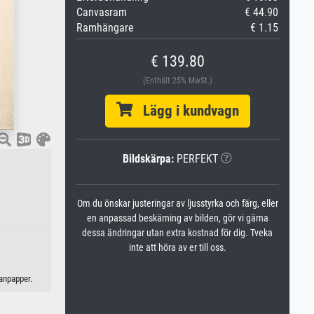
Canvasram
€ 44.90
Ramhängare
€ 1.15
€ 139.80
(Enthält 25% MwSt.)
Lägg i kundvagn
Bildskärpa:
PERFEKT
Om du önskar justeringar av ljusstyrka och färg, eller
en anpassad beskärning av bilden, gör vi gärna
dessa ändringar utan extra kostnad för dig. Tveka
inte att höra av er till oss.
panpapper.