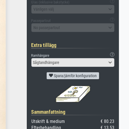
Glas (inklusive bakstycke)
Vänligen välj
Passepartout
No passepartout
Extra tillägg
Ramhängare
Sågtandhängare
Spara/jämför konfiguration
Sammanfattning
Utskrift & medium
€ 80.23
Efterbehandling
€ 13.53