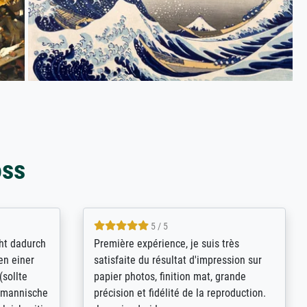
oss
4.8 / 5
kann sich
Qualité absolument irréprochable.
.B.:
Extraordinaire diversité des thèmes
keit,
abordés et personnalisation des
freundliche
demandes (recadrage, réajustement des