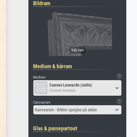
Bildram
Medium & bårram
Medium
Canvas Leonardo (satin)
(Canvas Venezia)
Canvasram
Kanvasram - Bilden speglas på sidan
Glas & passepartout