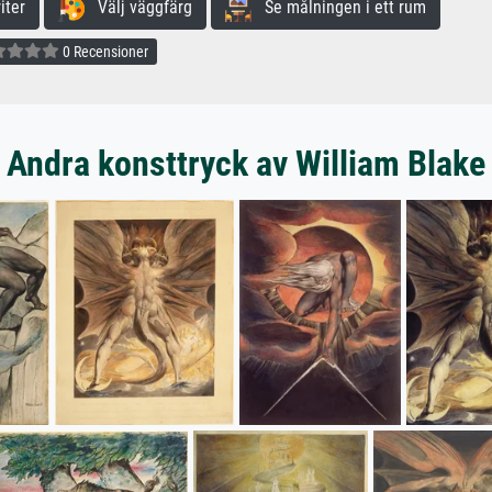
iter
Välj väggfärg
Se målningen i ett rum
0 Recensioner
Andra konsttryck av William Blake