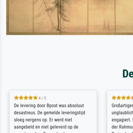
De
5 / 5
Sehr gute Qualität des Leinwanddrucks
Für ein Er
und des Rahmens! Unser Bild wurde
Feldpost m
sehr sorgfältig und sicher verpackt, so
Weltkrieg b
dass es unbeschadet bei uns ankam. Es
ausdrucksvo