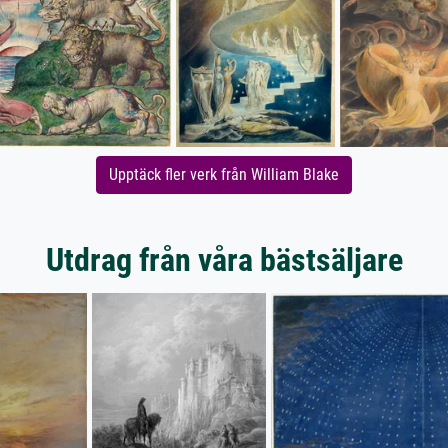
Upptäck fler verk från William Blake
Utdrag från våra bästsäljare