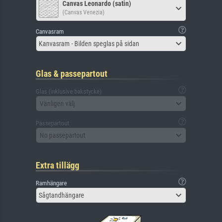
Canvas Leonardo (satin)
(Canvas Venezia)
Canvasram
Kanvasram - Bilden speglas på sidan
Glas & passepartout
Glas (inklusive bakstycke)
Vänligen välj
Passepartout
No passepartout
Extra tillägg
Ramhängare
Sågtandhängare