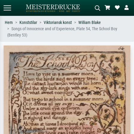
Hem
Konststilar
Viktoriansk konst
William Blake
Songs of Innocence and of Experience, Plate 54, The School Boy
Standardsök
AI-bildsökning
(Bentley 53)
Sök efter konstnär, titel eller stil –
Beskriv scenen – t.ex. grön äng,
t.ex. Monet, Stjärnenatt,
abstrakt med mycket rött, mörk
impressionism, Hokusai-våg, naken.
oljemålning, stående naken bredvid ett
träd.