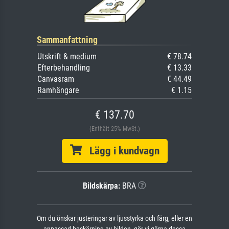
Sammanfattning
Utskrift & medium
€ 78.74
Efterbehandling
€ 13.33
Canvasram
€ 44.49
Ramhängare
€ 1.15
€ 137.70
(Enthält 25% MwSt.)
Lägg i kundvagn
Bildskärpa:
BRA
Om du önskar justeringar av ljusstyrka och färg, eller en