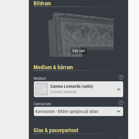
Bildram
Medium & bårram
Medium
Canvas Leonardo (satin)
(Canvas Venezia)
Canvasram
Kanvasram - Bilden speglas på sidan
Glas & passepartout