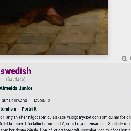
swedish
(Saudade)
Almeida Júnior
 auf Leinwand · TavelD: 2
turalism
·
Porträtt
för längtan efter något som du älskade väldigt mycket och som du har förlorat
Ordet kommer från latinets "solutudo", som betyder ensamhet. Saudade omf
om har denna känsla. Hon håller ett fotografi, uppenbarligen av något hon ha