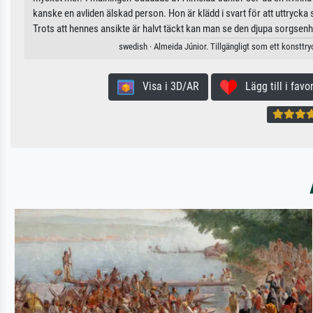
kanske en avliden älskad person. Hon är klädd i svart för att uttrycka 
Trots att hennes ansikte är halvt täckt kan man se den djupa sorgsen
swedish · Almeida Júnior. Tillgängligt som ett konsttry
Visa i 3D/AR
Lägg till i favor