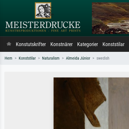
Konstutskrifter
Konstnärer
Kategorier
Konststilar
Hem
Konststilar
Naturalism
Almeida Júnior
swedish