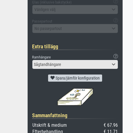
Glas (inklusive bakstycke)
Vänligen välj
Passepartout
No passepartout
Extra tillägg
Ramhängare
Sågtandhängare
Spara/jämför konfiguration
Sammanfattning
Utskrift & medium
€ 67.96
Efterbehandling
€ 11.71