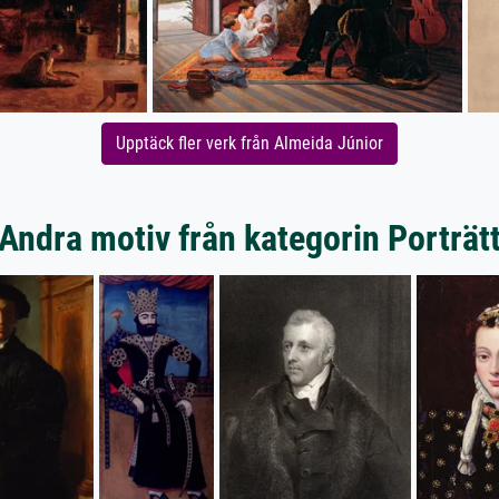
Upptäck fler verk från Almeida Júnior
Andra motiv från kategorin Porträt