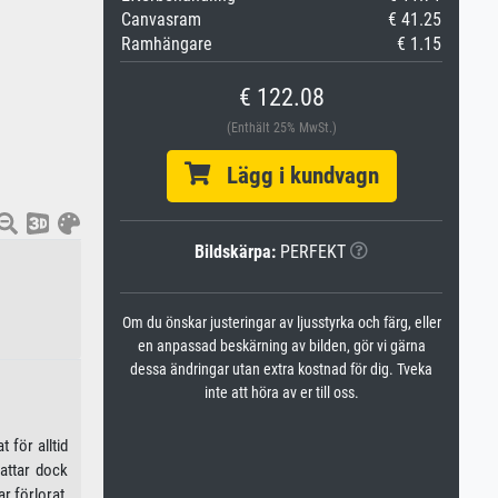
Canvasram
€ 41.25
Ramhängare
€ 1.15
€ 122.08
(Enthält 25% MwSt.)
Lägg i kundvagn
Bildskärpa:
PERFEKT
Om du önskar justeringar av ljusstyrka och färg, eller
en anpassad beskärning av bilden, gör vi gärna
dessa ändringar utan extra kostnad för dig. Tveka
inte att höra av er till oss.
 för alltid
attar dock
r förlorat,