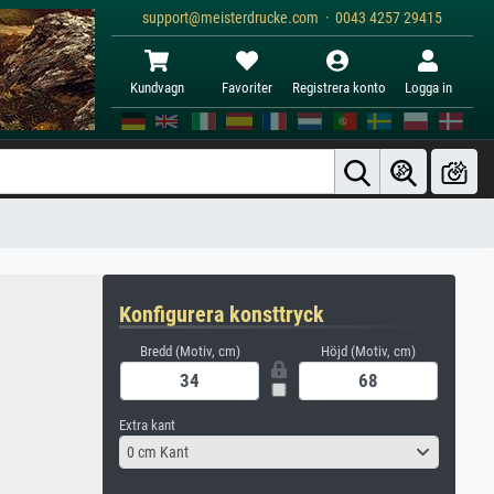
support@meisterdrucke.com · 0043 4257 29415
Kundvagn
Favoriter
Registrera konto
Logga in
Konfigurera konsttryck
Bredd (Motiv, cm)
Höjd (Motiv, cm)
Extra kant
0 cm Kant