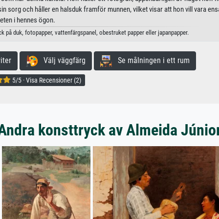
sin sorg och håller en halsduk framför munnen, vilket visar att hon vill vara ens
heten i hennes ögon.
ck på duk, fotopapper, vattenfärgspanel, obestruket papper eller japanpapper.
iter
Välj väggfärg
Se målningen i ett rum
5/5 · Visa Recensioner (2)
Andra konsttryck av Almeida Júnio