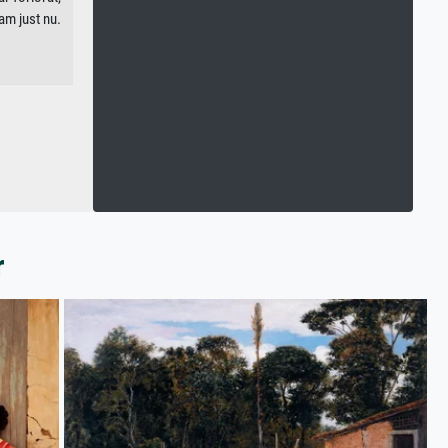
am just nu.
r