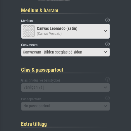
Medium & bårram
Medium
Canvas Leonardo (satin)
(Canvas Venezia)
Canvasram
Kanvasram - Bilden speglas på sidan
Glas & passepartout
Glas (inklusive bakstycke)
Vänligen välj
Passepartout
No passepartout
Extra tillägg