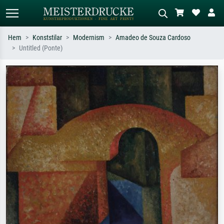
Hem
Konststilar
Modernism
Amadeo de Souza Cardoso
Untitled (Ponte)
Standardsök
AI-bildsökning
Sök efter konstnär, titel eller stil –
Beskriv scenen – t.ex. grön äng,
t.ex. Monet, Stjärnenatt,
abstrakt med mycket rött, mörk
impressionism, Hokusai-våg, naken.
oljemålning, stående naken bredvid ett
träd.