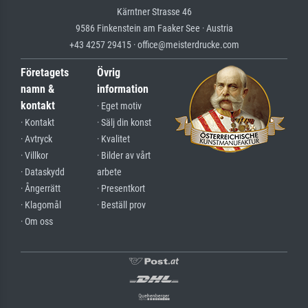
Kärntner Strasse 46
9586 Finkenstein am Faaker See · Austria
+43 4257 29415 · office@meisterdrucke.com
Företagets
Övrig
namn &
information
kontakt
· Eget motiv
· Kontakt
· Sälj din konst
· Avtryck
· Kvalitet
· Villkor
· Bilder av vårt
· Dataskydd
arbete
· Ångerrätt
· Presentkort
· Klagomål
· Beställ prov
· Om oss