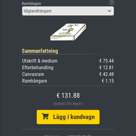
Ramhängare
Sågtandhängare
Sammanfattning
Utskrift & medium
€ 75.44
Efterbehandling
€ 12.81
Canvasram
€ 42.48
Ramhängare
€ 1.15
€ 131.88
(Enthält 25% MwSt.)
Lägg i kundvagn