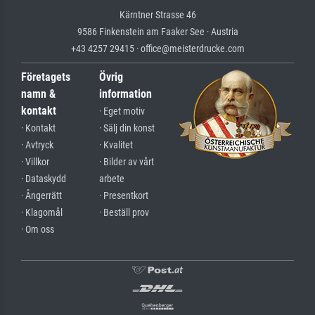
Kärntner Strasse 46
9586 Finkenstein am Faaker See · Austria
+43 4257 29415 · office@meisterdrucke.com
Företagets
Övrig
namn &
information
kontakt
· Eget motiv
· Kontakt
· Sälj din konst
· Avtryck
· Kvalitet
· Villkor
· Bilder av vårt
· Dataskydd
arbete
· Ångerrätt
· Presentkort
· Klagomål
· Beställ prov
· Om oss