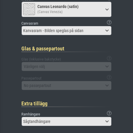
Canvas Leonardo (satin)
(Canvas Venezia)
Canvasram
Kanvasram - Bilden speglas på sidan
Glas & passepartout
Glas (inklusive bakstycke)
Vänligen välj
Passepartout
No passepartout
Extra tillägg
Ramhängare
Sågtandhängare