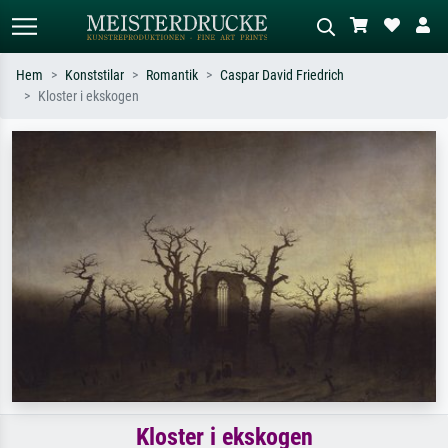
Hem
Konststilar
Romantik
Caspar David Friedrich
Kloster i ekskogen
Standardsök
AI-bildsökning
Sök efter konstnär, titel eller stil –
Beskriv scenen – t.ex. grön äng,
t.ex. Monet, Stjärnenatt,
abstrakt med mycket rött, mörk
impressionism, Hokusai-våg, naken.
oljemålning, stående naken bredvid ett
träd.
Kloster i ekskogen