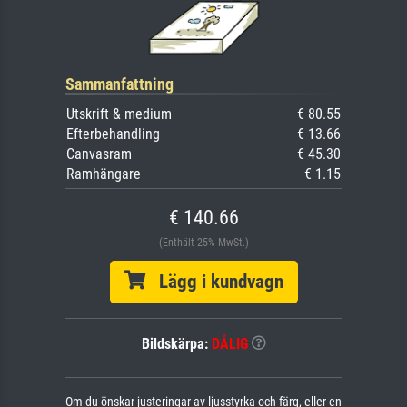
Sammanfattning
Utskrift & medium
€ 80.55
Efterbehandling
€ 13.66
Canvasram
€ 45.30
Ramhängare
€ 1.15
€ 140.66
(Enthält 25% MwSt.)
Lägg i kundvagn
Bildskärpa:
DÅLIG
Om du önskar justeringar av ljusstyrka och färg, eller en