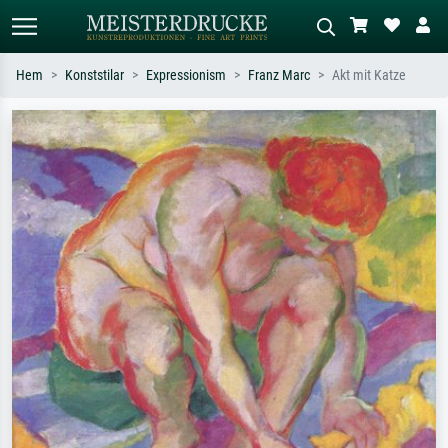
Hem
Konststilar
Expressionism
Franz Marc
Akt mit Katze
Standardsök
AI-bildsökning
Sök efter konstnär, titel eller stil –
Beskriv scenen – t.ex. grön äng,
t.ex. Monet, Stjärnenatt,
abstrakt med mycket rött, mörk
impressionism, Hokusai-våg, naken.
oljemålning, stående naken bredvid ett
träd.