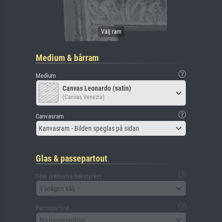
Medium & bårram
Medium
Canvas Leonardo (satin)
(Canvas Venezia)
Canvasram
Kanvasram - Bilden speglas på sidan
Glas & passepartout
Glas (inklusive bakstycke)
Vänligen välj
Passepartout
No passepartout