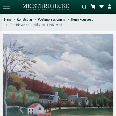
Hem
Konststilar
Postimpressionism
Henri Rousseau
The Bievre at Gentilly, ca. 1895 swed
Standardsök
AI-bildsökning
Sök efter konstnär, titel eller stil –
Beskriv scenen – t.ex. grön äng,
t.ex. Monet, Stjärnenatt,
abstrakt med mycket rött, mörk
impressionism, Hokusai-våg, naken.
oljemålning, stående naken bredvid ett
träd.