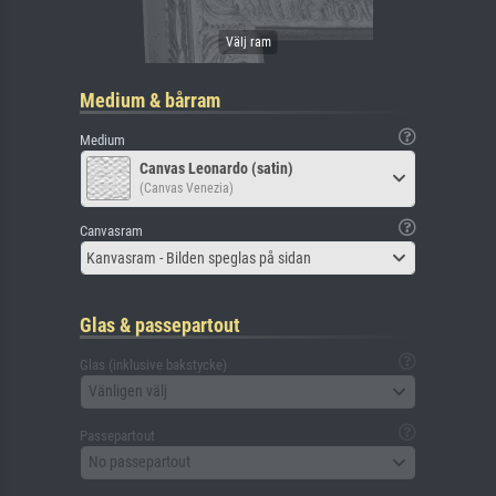
Medium & bårram
Medium
Canvas Leonardo (satin)
(Canvas Venezia)
Canvasram
Kanvasram - Bilden speglas på sidan
Glas & passepartout
Glas (inklusive bakstycke)
Vänligen välj
Passepartout
No passepartout