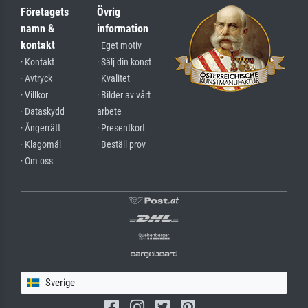
Företagets
Övrig
namn &
information
kontakt
· Eget motiv
· Kontakt
· Sälj din konst
· Avtryck
· Kvalitet
· Villkor
· Bilder av vårt
· Dataskydd
arbete
· Ångerrätt
· Presentkort
· Klagomål
· Beställ prov
· Om oss
Sverige