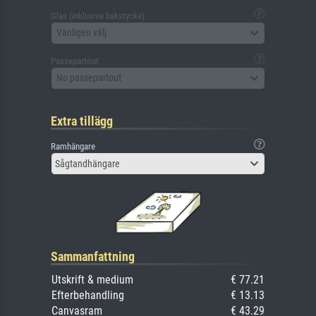
Glas (inklusive bakstycke)
Vänligen välj
Passepartout
No passepartout
Extra tillägg
Ramhängare
Sågtandhängare
Sammanfattning
Utskrift & medium
€ 77.21
Efterbehandling
€ 13.13
Canvasram
€ 43.29