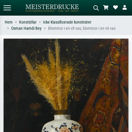
Hem
Konststilar
Icke klassificerade konstnärer
Osman Hamdi Bey
Blommor i en vit vas, blommor i en vit vas
Standardsök
AI-bildsökning
Sök efter konstnär, titel eller stil –
Beskriv scenen – t.ex. grön äng,
t.ex. Monet, Stjärnenatt,
abstrakt med mycket rött, mörk
impressionism, Hokusai-våg, naken.
oljemålning, stående naken bredvid ett
träd.