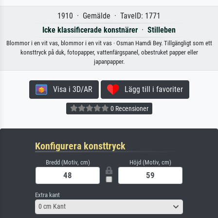
1910 · Gemälde · TavelD: 1771
Icke klassificerade konstnärer
·
Stilleben
Blommor i en vit vas, blommor i en vit vas · Osman Hamdi Bey. Tillgängligt som ett
konsttryck på duk, fotopapper, vattenfärgspanel, obestruket papper eller
japanpapper.
Visa i 3D/AR
Lägg till i favoriter
0 Recensioner
Konfigurera konsttryck
Bredd (Motiv, cm)
Höjd (Motiv, cm)
Extra kant
0 cm Kant