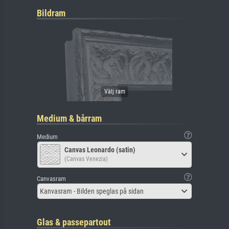
Bildram
Medium & bårram
Medium
Canvas Leonardo (satin)
(Canvas Venezia)
Canvasram
Kanvasram - Bilden speglas på sidan
Glas & passepartout