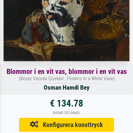
Blommor i en vit vas, blommor i en vit vas
(Beyaz Vazoda Çiçekler , Flowers in a White Vase)
Osman Hamdi Bey
€ 134.78
Enthält 25% MwSt.
Konfigurera konsttryck