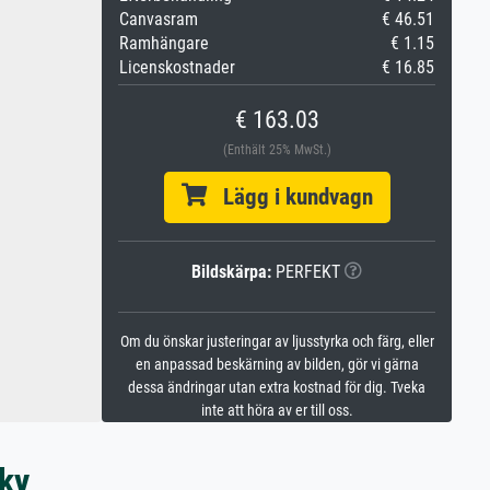
Canvasram
€ 46.51
Ramhängare
€ 1.15
Licenskostnader
€ 16.85
€ 163.03
(Enthält 25% MwSt.)
Lägg i kundvagn
Bildskärpa:
PERFEKT
Om du önskar justeringar av ljusstyrka och färg, eller
en anpassad beskärning av bilden, gör vi gärna
dessa ändringar utan extra kostnad för dig. Tveka
inte att höra av er till oss.
ky