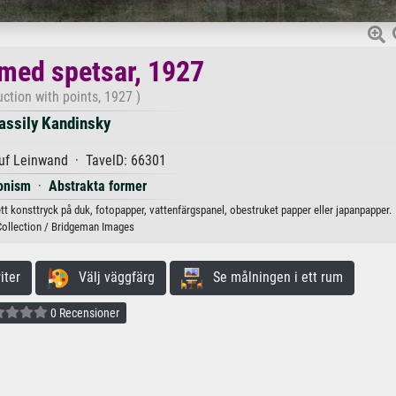
med spetsar, 1927
ction with points, 1927 )
assily Kandinsky
uf Leinwand · TavelD: 66301
onism
·
Abstrakta former
tt konsttryck på duk, fotopapper, vattenfärgspanel, obestruket papper eller japanpapper.
Collection / Bridgeman Images
iter
Välj väggfärg
Se målningen i ett rum
0 Recensioner