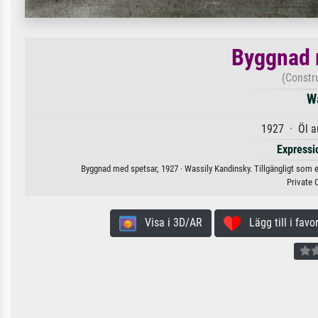
Byggnad 
(Constru
W
1927 · Öl a
Expressi
Byggnad med spetsar, 1927 · Wassily Kandinsky. Tillgängligt som e
Private 
Visa i 3D/AR
Lägg till i favor