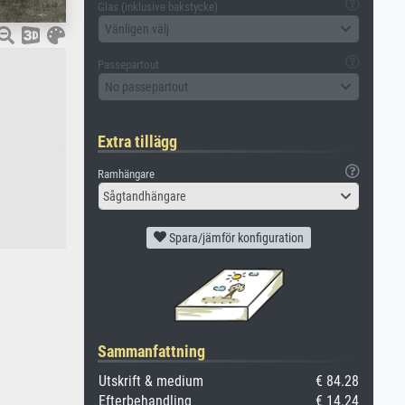
Glas (inklusive bakstycke)
Vänligen välj
Passepartout
No passepartout
Extra tillägg
Ramhängare
Sågtandhängare
Spara/jämför konfiguration
Sammanfattning
Utskrift & medium
€ 84.28
Efterbehandling
€ 14.24