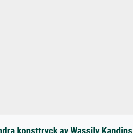
ndra konsttryck av Wassily Kandins