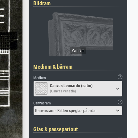
Bildram
Medium & bårram
Medium
Canvas Leonardo (satin)
(Canvas Venezia)
Canvasram
Kanvasram - Bilden speglas på sidan
Glas & passepartout