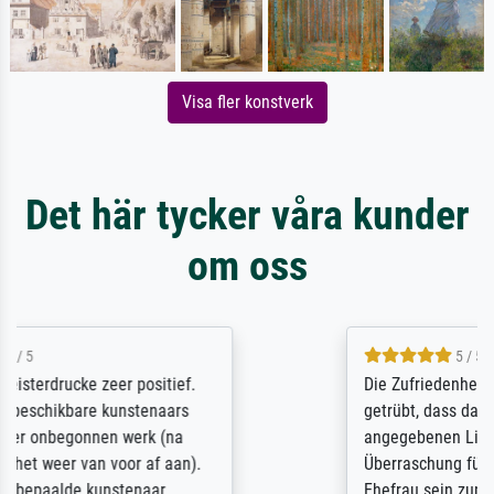
Visa fler konstverk
Det här tycker våra kunder
om oss
5 / 5
Die Zufriedenheit ist auch nicht dadurch
getrübt, dass das Bild entgegen einer
angegebenen Lieferanschrift (sollte eine
Überraschung für die normannische
Ehefrau sein zum Hochzeits- gleichzeitig