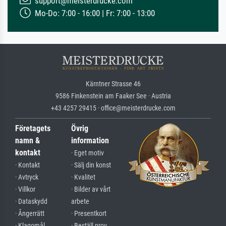
support@meisterdrucke.com
Mo-Do: 7:00 - 16:00 | Fr: 7:00 - 13:00
Kärntner Strasse 46
9586 Finkenstein am Faaker See · Austria
+43 4257 29415 · office@meisterdrucke.com
Företagets
Övrig
namn &
information
kontakt
· Eget motiv
· Kontakt
· Sälj din konst
· Avtryck
· Kvalitet
· Villkor
· Bilder av vårt
· Dataskydd
arbete
· Ångerrätt
· Presentkort
· Klagomål
· Beställ prov