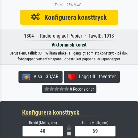
Enthält 25% MwSt.
Konfigurera konsttryck
1804 · Radierung auf Papier · TavelD: 1913
Viktoriansk konst
Jerusalem, tallrik 33, · William Blake. Tillgängligt som ett konsttryck på duk,
fotopapper, vattenfärgspanel, obestruket papper eller japanpapper.
Visa i 3D/AR
Lägg till i favoriter
0 Recensioner
Konfigurera konsttryck
Bredd (Motiv, cm)
Höjd (Motiv, cm)