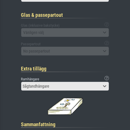
Glas & passepartout
Glas (inklusive bakstycke)
Vänligen välj
Passepartout
No passepartout
Extra tillägg
Ramhängare
Sågtandhängare
Sammanfattning