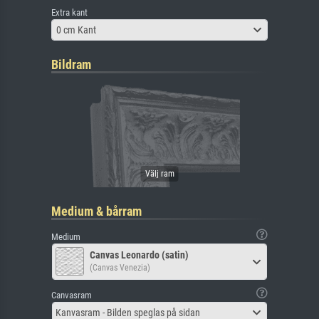
Extra kant
0 cm Kant
Bildram
Medium & bårram
Medium
Canvas Leonardo (satin)
(Canvas Venezia)
Canvasram
Kanvasram - Bilden speglas på sidan