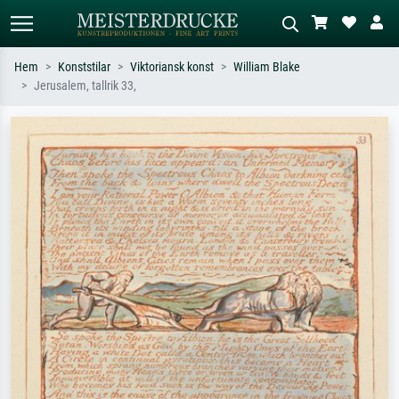
Hem
Konststilar
Viktoriansk konst
William Blake
Jerusalem, tallrik 33,
Standardsök
AI-bildsökning
Sök efter konstnär, titel eller stil –
Beskriv scenen – t.ex. grön äng,
t.ex. Monet, Stjärnenatt,
abstrakt med mycket rött, mörk
impressionism, Hokusai-våg, naken.
oljemålning, stående naken bredvid ett
träd.