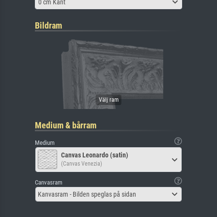
0 cm Kant
Bildram
Medium & bårram
Medium
Canvas Leonardo (satin)
(Canvas Venezia)
Canvasram
Kanvasram - Bilden speglas på sidan