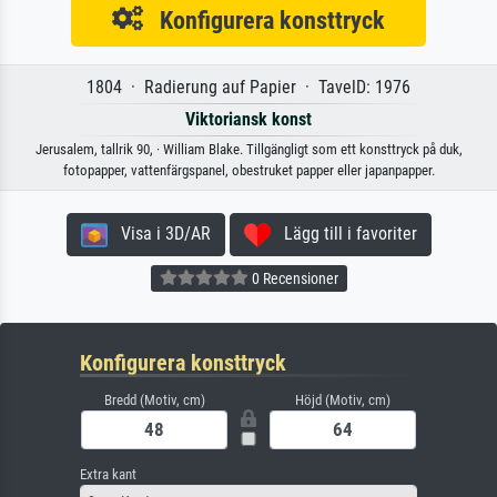
Konfigurera konsttryck
1804 · Radierung auf Papier · TavelD: 1976
Viktoriansk konst
Jerusalem, tallrik 90, · William Blake. Tillgängligt som ett konsttryck på duk,
fotopapper, vattenfärgspanel, obestruket papper eller japanpapper.
Visa i 3D/AR
Lägg till i favoriter
0 Recensioner
Konfigurera konsttryck
Bredd (Motiv, cm)
Höjd (Motiv, cm)
Extra kant