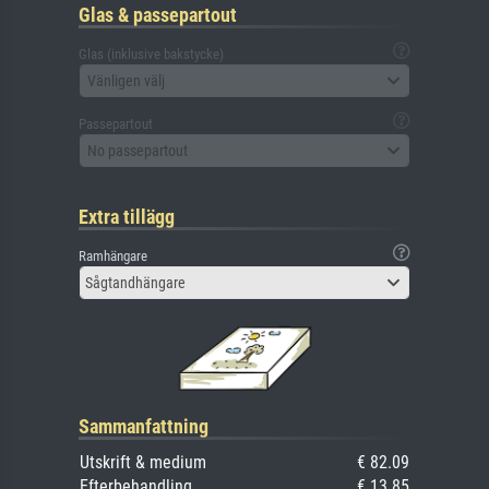
Glas & passepartout
Glas (inklusive bakstycke)
Vänligen välj
Passepartout
No passepartout
Extra tillägg
Ramhängare
Sågtandhängare
Sammanfattning
Utskrift & medium
€ 82.09
Efterbehandling
€ 13.85