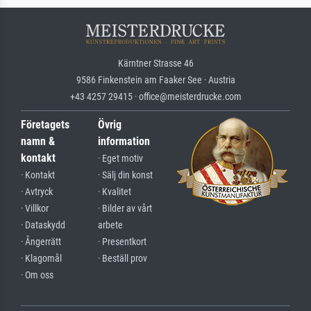
Kärntner Strasse 46
9586 Finkenstein am Faaker See · Austria
+43 4257 29415 · office@meisterdrucke.com
Företagets
Övrig
namn &
information
kontakt
· Eget motiv
· Kontakt
· Sälj din konst
· Avtryck
· Kvalitet
· Villkor
· Bilder av vårt
· Dataskydd
arbete
· Ångerrätt
· Presentkort
· Klagomål
· Beställ prov
· Om oss