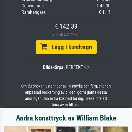
Canvasram
€ 45.30
Ramhängare
€ 1.15
€ 142.39
(Enthält 25% MwSt.)
Lägg i kundvagn
Bildskärpa:
PERFEKT
Om du önskar justeringar av ljusstyrka och färg, eller en
anpassad beskärning av bilden, gör vi gärna dessa
ändringar utan extra kostnad för dig. Tveka inte att
höra av er till oss.
Andra konsttryck av William Blake