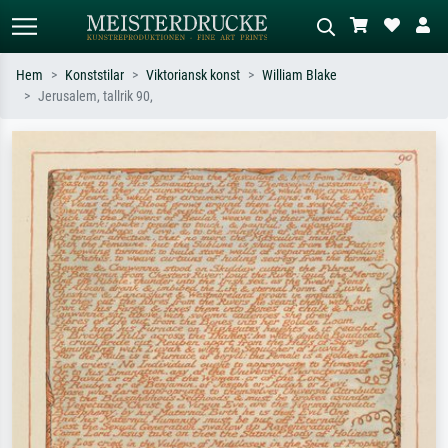
Hem
Konststilar
Viktoriansk konst
William Blake
Jerusalem, tallrik 90,
Standardsök
AI-bildsökning
Sök efter konstnär, titel eller stil –
Beskriv scenen – t.ex. grön äng,
t.ex. Monet, Stjärnenatt,
abstrakt med mycket rött, mörk
impressionism, Hokusai-våg, naken.
oljemålning, stående naken bredvid ett
träd.