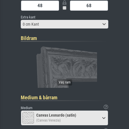
Extra kant
0 cm Kant
Bildram
Medium & bårram
Medium
Canvas Leonardo (satin)
(Canvas Venezia)