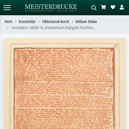
Hem
Konststilar
Viktoriansk konst
William Blake
Jerusalem, tallrik 16, Hampstead Highgate Finchley ....
Standardsök
AI-bildsökning
Sök efter konstnär, titel eller stil –
Beskriv scenen – t.ex. grön äng,
t.ex. Monet, Stjärnenatt,
abstrakt med mycket rött, mörk
impressionism, Hokusai-våg, naken.
oljemålning, stående naken bredvid ett
träd.