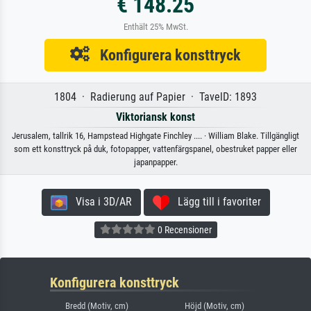
€ 148.25
Enthält 25% MwSt.
Konfigurera konsttryck
1804 · Radierung auf Papier · TavelD: 1893
Viktoriansk konst
Jerusalem, tallrik 16, Hampstead Highgate Finchley .... · William Blake. Tillgängligt
som ett konsttryck på duk, fotopapper, vattenfärgspanel, obestruket papper eller
japanpapper.
Visa i 3D/AR
Lägg till i favoriter
0 Recensioner
Konfigurera konsttryck
Bredd (Motiv, cm)
Höjd (Motiv, cm)