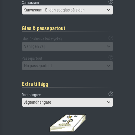
Canvasram
Kanvasram - Bilden speglas på sidan
Glas & passepartout
Glas (inklusive bakstycke)
Vänligen välj
Passepartout
No passepartout
Extra tillägg
Ramhängare
Sågtandhängare