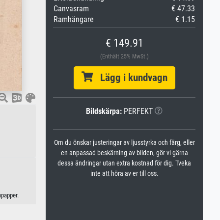
Canvasram
€ 47.33
Ramhängare
€ 1.15
€ 149.91
(Enthält 25% MwSt.)
Lägg i kundvagn
Bildskärpa:
PERFEKT
Om du önskar justeringar av ljusstyrka och färg, eller
en anpassad beskärning av bilden, gör vi gärna
dessa ändringar utan extra kostnad för dig. Tveka
inte att höra av er till oss.
npapper.