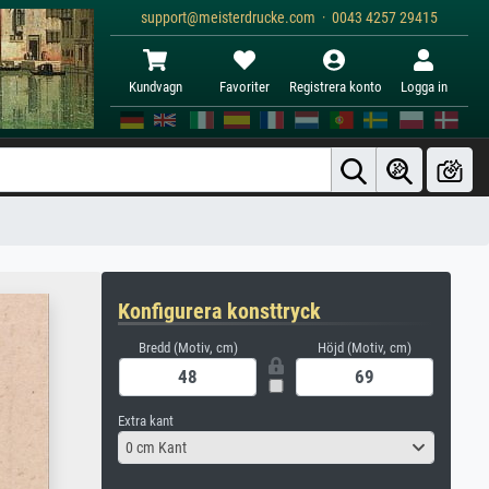
support@meisterdrucke.com · 0043 4257 29415
Kundvagn
Favoriter
Registrera konto
Logga in
Konfigurera konsttryck
Bredd (Motiv, cm)
Höjd (Motiv, cm)
Extra kant
0 cm Kant