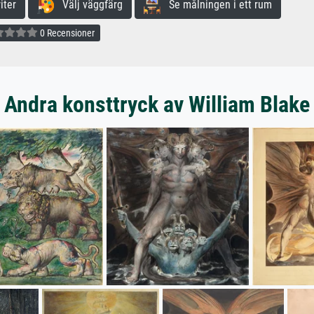
iter
Välj väggfärg
Se målningen i ett rum
0 Recensioner
Andra konsttryck av William Blake