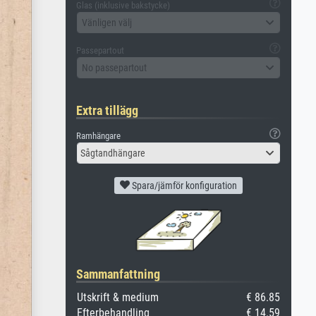
Glas (inklusive bakstycke)
Vänligen välj
Passepartout
No passepartout
Extra tillägg
Ramhängare
Sågtandhängare
Spara/jämför konfiguration
Sammanfattning
Utskrift & medium
€ 86.85
Efterbehandling
€ 14.59