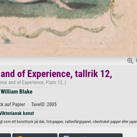
nd of Experience, tallrik 12,
nce and of Experience, Plate 12, )
William Blake
k auf Papier · TavelD: 2005
Viktoriansk konst
ligt som ett konsttryck på duk, fotopapper, vattenfärgspanel, obestruket papper eller japa