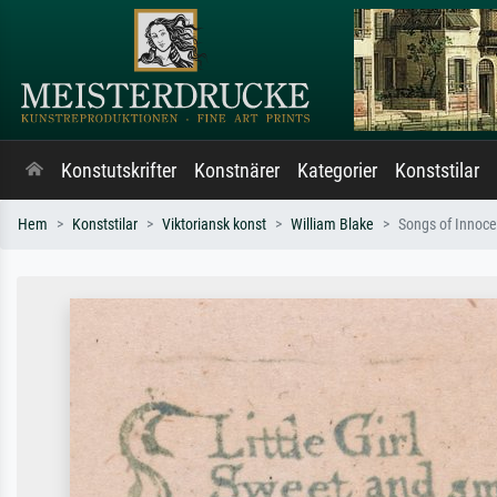
Konstutskrifter
Konstnärer
Kategorier
Konststilar
Hem
Konststilar
Viktoriansk konst
William Blake
Songs of Innocen