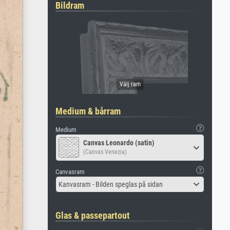
Bildram
Medium & bårram
Medium
Canvas Leonardo (satin)
(Canvas Venezia)
Canvasram
Kanvasram - Bilden speglas på sidan
Glas & passepartout