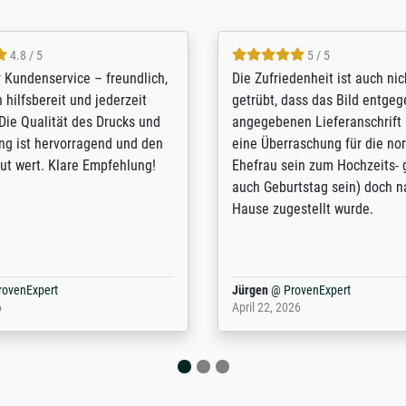
5 / 5
4.8 / 5
innerungsbuch mit der
Hervorragende Qualität. Man 
eines Großvaters aus dem 1.
vieles anpassen lassen, wie z
enötigte ich ein
Randentfernung, Farbe, Hellig
lles Bild. Das habe ich bei
Kontrast und Weiteres. Sehr 
nden. Bei der Auswahl der
Kontaktperson per Mail. Das B
-Qualität wurde ich sehr gut
Kunstdruck) wurde sehr gut ve
 beraten. Der Versand mit
sehr starke Papprolle mit Pla
ppe war perfekt. Ich bin sehr
und innen mit Papierknüllern 
und empfehle Sie gerne
Zwischenräumen gefüllt. Einzig
en ...
ovenExpert
Anonym
@
ProvenExpert
 2026
August 12, 2025