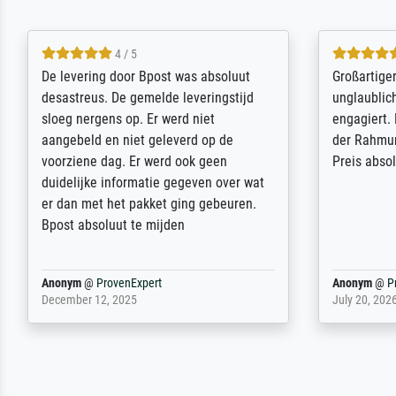
5 / 5
Sehr gute Qualität des Leinwanddrucks
Für ein Er
und des Rahmens! Unser Bild wurde
Feldpost m
sehr sorgfältig und sicher verpackt, so
Weltkrieg b
dass es unbeschadet bei uns ankam. Es
ausdrucksvo
wird nicht unser letzter Meisterdruck
Ihnen gefu
sein. Vielen Dank!
Fotopapier
am Telefon
stabiler Pa
zufrieden 
weiter. Viel
Reinhold,
@
ProvenExpert
Margot
@
Pr
April 22, 2026
February 20,