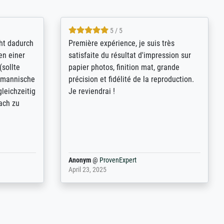
4.8 / 5
kann sich
Qualité absolument irréprochable.
.B.:
Extraordinaire diversité des thèmes
keit,
abordés et personnalisation des
freundliche
demandes (recadrage, réajustement des
ild (ein
couleurs). Relation clientèle parfaite.
rpackt -
Transport, réception sans aucun
stikdeckeln
problème. Merci à toute l'équipe ! Hervé
in den
 der P...
Anonym
@
ProvenExpert
March 31, 2025