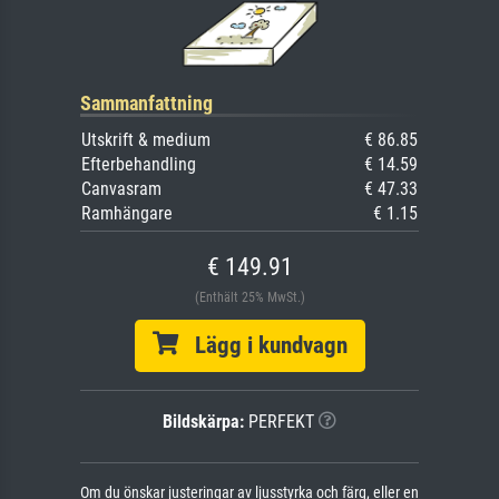
Sammanfattning
Utskrift & medium
€ 86.85
Efterbehandling
€ 14.59
Canvasram
€ 47.33
Ramhängare
€ 1.15
€ 149.91
(Enthält 25% MwSt.)
Lägg i kundvagn
Bildskärpa:
PERFEKT
Om du önskar justeringar av ljusstyrka och färg, eller en