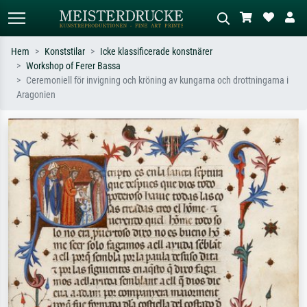
Hem
Konststilar
Icke klassificerade konstnärer
Workshop of Ferer Bassa
Standardsök
AI-bildsökning
Ceremoniell för invigning och kröning av kungarna och drottningarna i
Aragonien
Sök efter konstnär, titel eller stil –
Beskriv scenen – t.ex. grön äng,
t.ex. Monet, Stjärnenatt,
abstrakt med mycket rött, mörk
impressionism, Hokusai-våg, naken.
oljemålning, stående naken bredvid ett
träd.