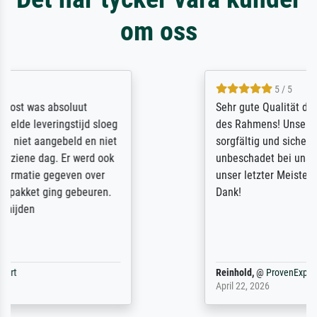
om oss
5 / 5
Sehr gute Qualität des Leinwanddrucks und
des Rahmens! Unser Bild wurde sehr
sorgfältig und sicher verpackt, so dass es
unbeschadet bei uns ankam. Es wird nicht
unser letzter Meisterdruck sein. Vielen
Dank!
Reinhold,
@
ProvenExpert
April 22, 2026