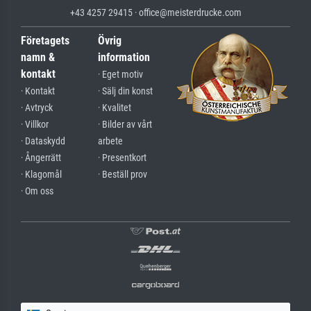
+43 4257 29415 · office@meisterdrucke.com
Företagets
Övrig
namn &
information
kontakt
· Eget motiv
· Kontakt
· Sälj din konst
· Avtryck
· Kvalitet
· Villkor
· Bilder av vårt
· Dataskydd
arbete
· Ångerrätt
· Presentkort
· Klagomål
· Beställ prov
· Om oss