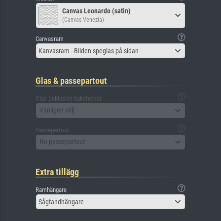
Canvas Leonardo (satin)
(Canvas Venezia)
Canvasram
Kanvasram - Bilden speglas på sidan
Glas & passepartout
Glas (inklusive bakstycke)
Vänligen välj
Passepartout
No passepartout
Extra tillägg
Ramhängare
Sågtandhängare