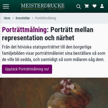
Hem
Konststilar
Porträttmålning
Porträttmålning
: Porträtt mellan
Standardsök
AI-bildsökning
representation och närhet
Sök efter konstnär, titel eller stil –
Beskriv scenen – t.ex. grön äng,
t.ex. Monet, Stjärnenatt,
abstrakt med mycket rött, mörk
impressionism, Hokusai-våg, naken.
oljemålning, stående naken bredvid ett
Från det höviska statsporträttet till den borgerliga
träd.
familjebilden visar porträttmåleriet sina beställare så som
de ville bli sedda, och samtidigt så som målaren såg dem.
Upptäck Porträttmålning nu!