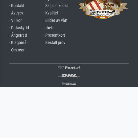
· Kontakt
· Sälj din konst
· Avtryck
· Kvalitet
· Villkor
· Bilder av vårt
· Dataskydd
arbete
· Ångerrätt
· Presentkort
· Klagomål
· Beställ prov
· Om oss
Sverige
(c) 2026 meisterdrucke.se