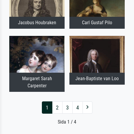
Jacobus Houbraken
Carl Gustaf Pilo
Margaret Sarah
Jean-Baptiste van Loo
Carpenter
1
2
3
4
Sida 1 / 4