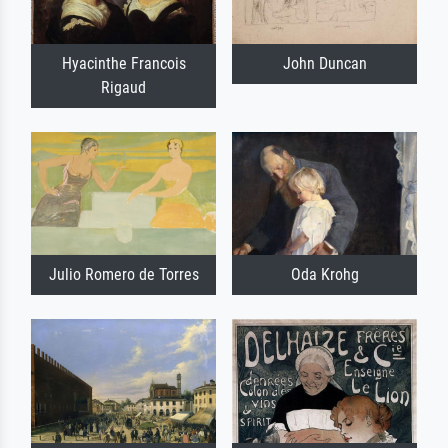
Hyacinthe Francois
John Duncan
Rigaud
Julio Romero de Torres
Oda Krohg