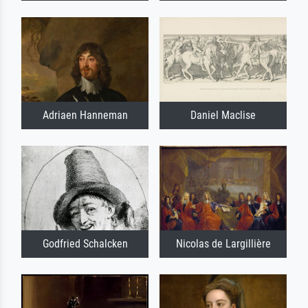
Adriaen Hanneman
Daniel Maclise
Godfried Schalcken
Nicolas de Largillière