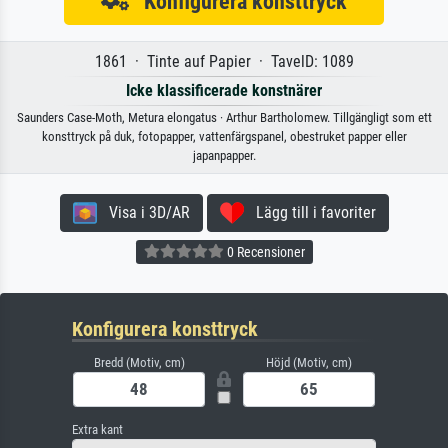
Konfigurera konsttryck
1861 · Tinte auf Papier · TavelD: 1089
Icke klassificerade konstnärer
Saunders Case-Moth, Metura elongatus · Arthur Bartholomew. Tillgängligt som ett
konsttryck på duk, fotopapper, vattenfärgspanel, obestruket papper eller
japanpapper.
Visa i 3D/AR
Lägg till i favoriter
0 Recensioner
Konfigurera konsttryck
Bredd (Motiv, cm)
Höjd (Motiv, cm)
Extra kant