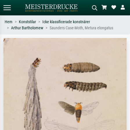
Hem
Konststilar
Icke klassificerade konstnärer
Arthur Bartholomew
Saunders Case-Moth, Metura elongatus
Standardsök
AI-bildsökning
Sök efter konstnär, titel eller stil –
Beskriv scenen – t.ex. grön äng,
t.ex. Monet, Stjärnenatt,
abstrakt med mycket rött, mörk
impressionism, Hokusai-våg, naken.
oljemålning, stående naken bredvid ett
träd.