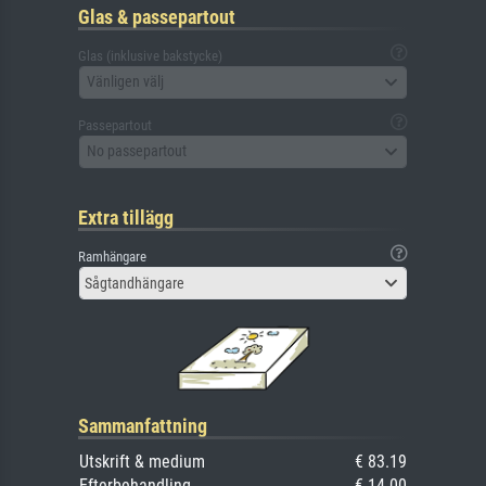
Glas & passepartout
Glas (inklusive bakstycke)
Vänligen välj
Passepartout
No passepartout
Extra tillägg
Ramhängare
Sågtandhängare
Sammanfattning
Utskrift & medium
€ 83.19
Efterbehandling
€ 14.00