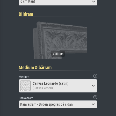
0 cm Kant
Bildram
Medium & bårram
Medium
Canvas Leonardo (satin)
(Canvas Venezia)
Canvasram
Kanvasram - Bilden speglas på sidan