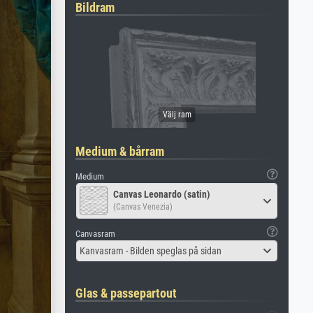
Bildram
Medium & bårram
Medium
Canvas Leonardo (satin)
(Canvas Venezia)
Canvasram
Kanvasram - Bilden speglas på sidan
Glas & passepartout