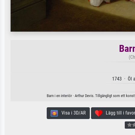
Barn
(Ch
1743 · Öl 
Barn i en interiör · Arthur Devis. Tillgängligt som ett kon
Visa i 3D/AR
Lägg till i favor