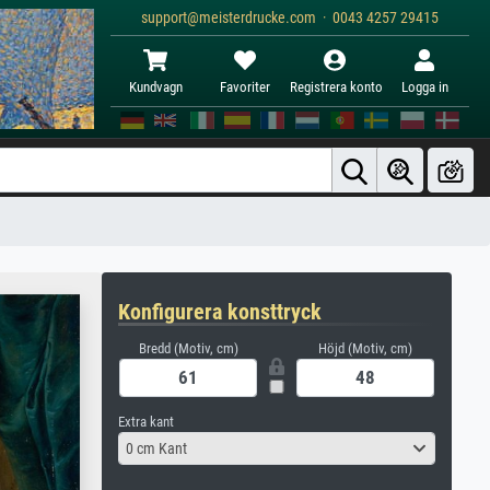
support@meisterdrucke.com · 0043 4257 29415
Kundvagn
Favoriter
Registrera konto
Logga in
Konfigurera konsttryck
Bredd (Motiv, cm)
Höjd (Motiv, cm)
Extra kant
0 cm Kant