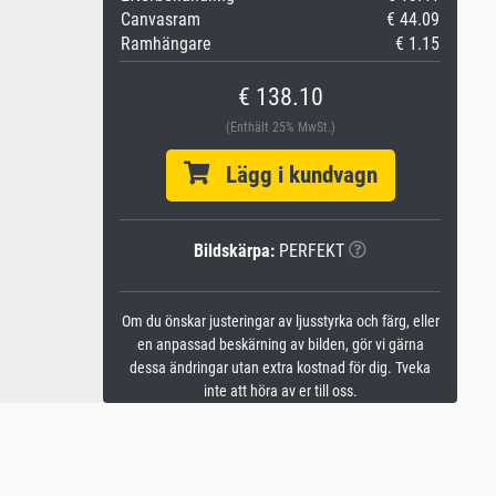
Canvasram
€ 44.09
Ramhängare
€ 1.15
€ 138.10
(Enthält 25% MwSt.)
Lägg i kundvagn
Bildskärpa:
PERFEKT
Om du önskar justeringar av ljusstyrka och färg, eller
en anpassad beskärning av bilden, gör vi gärna
dessa ändringar utan extra kostnad för dig. Tveka
inte att höra av er till oss.