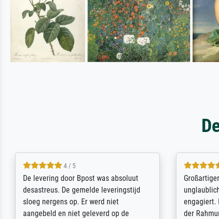
De
5 / 5
Sehr gute Qualität des Leinwanddrucks
Für ein Er
und des Rahmens! Unser Bild wurde
Feldpost m
sehr sorgfältig und sicher verpackt, so
Weltkrieg b
dass es unbeschadet bei uns ankam. Es
ausdrucksvo