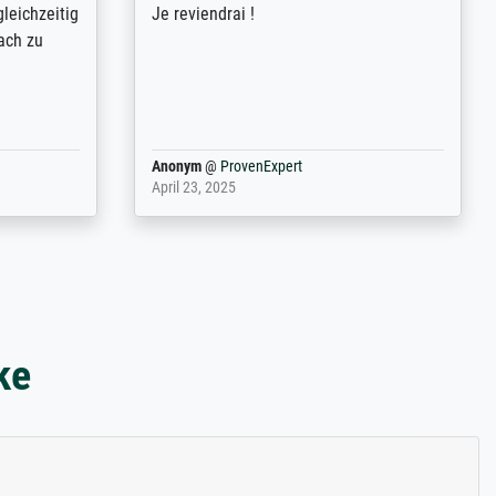
ild (ein
couleurs). Relation clientèle parfaite.
rpackt -
Transport, réception sans aucun
stikdeckeln
problème. Merci à toute l'équipe ! Hervé
in den
 der P...
Anonym
@
ProvenExpert
March 31, 2025
ke