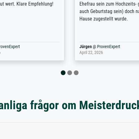
nden. Bei der Auswahl der
Kontaktperson per Mail. Das B
-Qualität wurde ich sehr gut
Kunstdruck) wurde sehr gut ve
 beraten. Der Versand mit
sehr starke Papprolle mit Pla
ppe war perfekt. Ich bin sehr
und innen mit Papierknüllern 
und empfehle Sie gerne
Zwischenräumen gefüllt. Einzig
en ...
ovenExpert
Anonym
@
ProvenExpert
 2026
August 12, 2025
anliga frågor om Meisterdruc