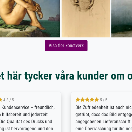
Visa fler konstverk
t här tycker våra kunder om 
5 / 5
4.8 / 5
innerungsbuch mit der
Hervorragende Qualität. Man 
eines Großvaters aus dem 1.
vieles anpassen lassen, wie z
enötigte ich ein
Randentfernung, Farbe, Hellig
lles Bild. Das habe ich bei
Kontrast und Weiteres. Sehr 