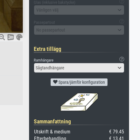
Glas (inklusive bakstycke)
Vänligen välj
Passepartout
No passepartout
Extra tillägg
Ramhängare
Sågtandhängare
Spara/jämför konfiguration
Sammanfattning
Utskrift & medium
€ 79.45
Efterbehandling
€ 13.41