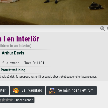
 i en interiör
ildren in an Interior)
Arthur Devis
auf Leinwand · TavelD: 1101
Porträttmålning
sttryck på duk, fotopapper, vattenfärgspanel, obestruket papper eller japanpapper.
iter
Välj väggfärg
Se målningen i ett rum
0 Recensioner