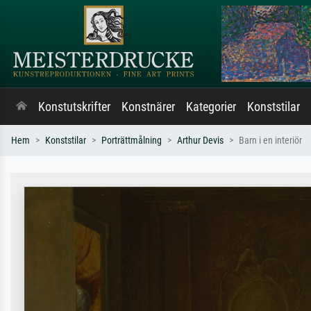
Konstutskrifter
Konstnärer
Kategorier
Konststilar
Hem
Konststilar
Porträttmålning
Arthur Devis
Barn i en interiör