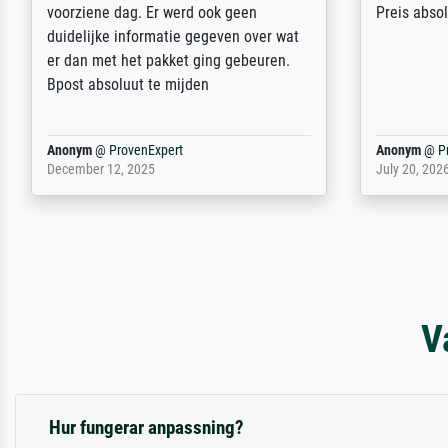
wird nicht unser letzter Meisterdruck
Ihnen gefu
sein. Vielen Dank!
Fotopapier
am Telefon
stabiler Pa
zufrieden 
weiter. Viel
Reinhold,
@
ProvenExpert
Margot
@
Pr
April 22, 2026
February 20,
V
Hur fungerar anpassning?