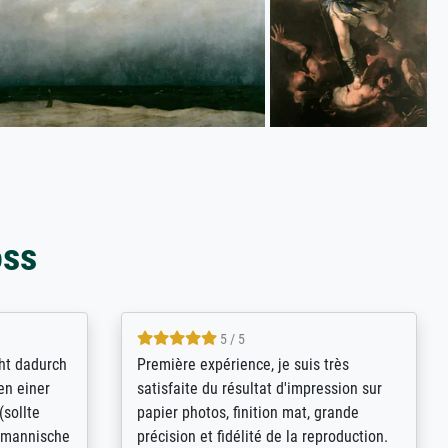
oss
4.8 / 5
kann sich
Qualité absolument irréprochable.
.B.:
Extraordinaire diversité des thèmes
keit,
abordés et personnalisation des
freundliche
demandes (recadrage, réajustement des