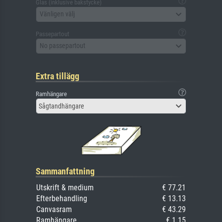
Glas (inklusive bakstycke)
Vänligen välj
Passepartout
No passepartout
Extra tillägg
Ramhängare
Sågtandhängare
Sammanfattning
Utskrift & medium
€ 77.21
Efterbehandling
€ 13.13
Canvasram
€ 43.29
Ramhängare
€ 1.15