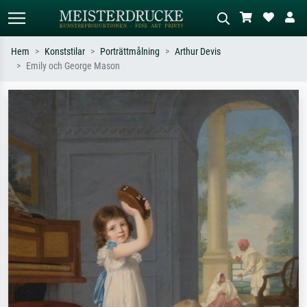
Hem
Konststilar
Porträttmålning
Arthur Devis
Emily och George Mason
Standardsök
AI-bildsökning
Sök efter konstnär, titel eller stil –
Beskriv scenen – t.ex. grön äng,
t.ex. Monet, Stjärnenatt,
abstrakt med mycket rött, mörk
impressionism, Hokusai-våg, naken.
oljemålning, stående naken bredvid ett
träd.