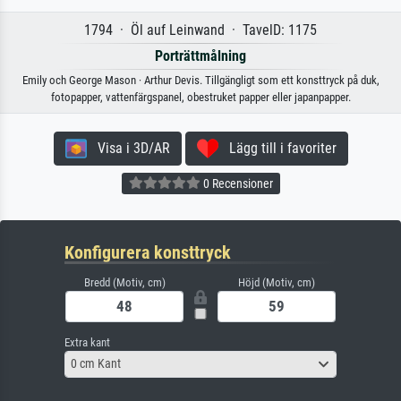
1794 · Öl auf Leinwand · TavelD: 1175
Porträttmålning
Emily och George Mason · Arthur Devis. Tillgängligt som ett konsttryck på duk,
fotopapper, vattenfärgspanel, obestruket papper eller japanpapper.
Visa i 3D/AR
Lägg till i favoriter
0 Recensioner
Konfigurera konsttryck
Bredd (Motiv, cm)
Höjd (Motiv, cm)
Extra kant
0 cm Kant