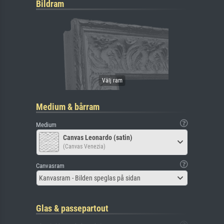
Bildram
Medium & bårram
Medium
Canvas Leonardo (satin)
(Canvas Venezia)
Canvasram
Kanvasram - Bilden speglas på sidan
Glas & passepartout