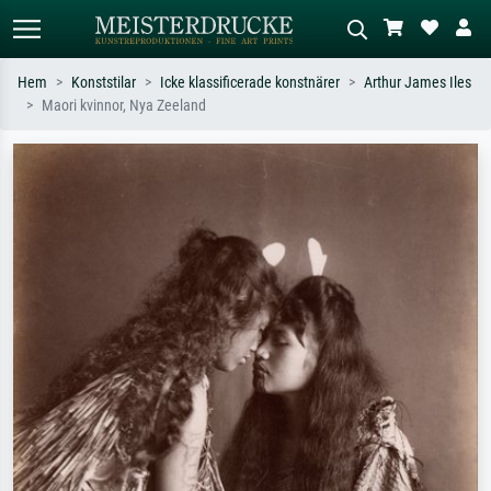
Hem
Konststilar
Icke klassificerade konstnärer
Arthur James Iles
Maori kvinnor, Nya Zeeland
Standardsök
AI-bildsökning
Sök efter konstnär, titel eller stil –
Beskriv scenen – t.ex. grön äng,
t.ex. Monet, Stjärnenatt,
abstrakt med mycket rött, mörk
impressionism, Hokusai-våg, naken.
oljemålning, stående naken bredvid ett
träd.