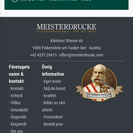
Kärntner Strasse 46
9586 Finkenstein am Faaker See · Austria
+43 4257 29415 · office@meisterdrucke.com
Företagets
Övrig
namn &
information
kontakt
· Eget motiv
· Kontakt
· Sälj din konst
· Avtryck
· Kvalitet
· Villkor
· Bilder av vårt
· Dataskydd
arbete
· Ångerrätt
· Presentkort
· Klagomål
· Beställ prov
· Om oss