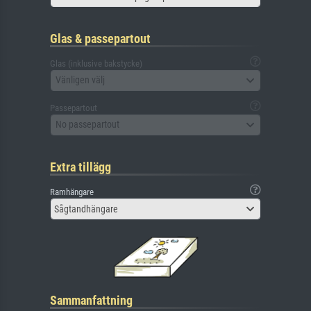
Glas & passepartout
Glas (inklusive bakstycke)
Vänligen välj
Passepartout
No passepartout
Extra tillägg
Ramhängare
Sågtandhängare
Sammanfattning