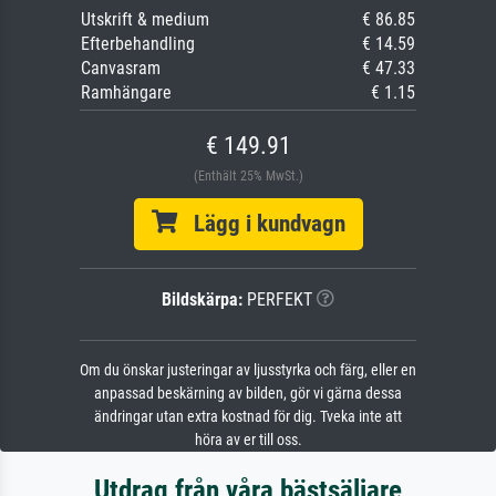
Utskrift & medium
€ 86.85
Efterbehandling
€ 14.59
Canvasram
€ 47.33
Ramhängare
€ 1.15
€ 149.91
(Enthält 25% MwSt.)
Lägg i kundvagn
Bildskärpa:
PERFEKT
Om du önskar justeringar av ljusstyrka och färg, eller en
anpassad beskärning av bilden, gör vi gärna dessa
ändringar utan extra kostnad för dig. Tveka inte att
höra av er till oss.
Utdrag från våra bästsäljare