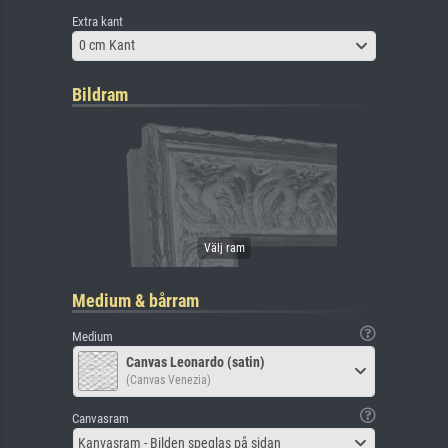
Extra kant
0 cm Kant
Bildram
Medium & bårram
Medium
Canvas Leonardo (satin)
(Canvas Venezia)
Canvasram
Kanvasram - Bilden speglas på sidan