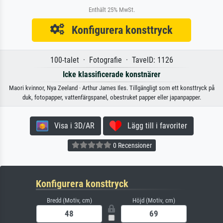
Enthält 25% MwSt.
Konfigurera konsttryck
100-talet · Fotografie · TavelD: 1126
Icke klassificerade konstnärer
Maori kvinnor, Nya Zeeland · Arthur James Iles. Tillgängligt som ett konsttryck på
duk, fotopapper, vattenfärgspanel, obestruket papper eller japanpapper.
Visa i 3D/AR
Lägg till i favoriter
0 Recensioner
Konfigurera konsttryck
Bredd (Motiv, cm)
Höjd (Motiv, cm)