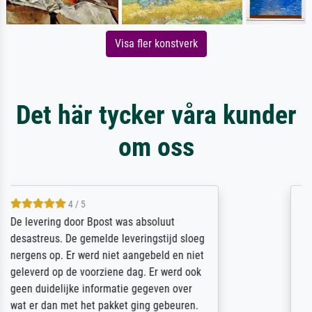
Visa fler konstverk
Det här tycker våra kunder
om oss
5 / 5
Sehr gute Qualität des Leinwanddrucks und
des Rahmens! Unser Bild wurde sehr
sorgfältig und sicher verpackt, so dass es
unbeschadet bei uns ankam. Es wird nicht
unser letzter Meisterdruck sein. Vielen
Dank!