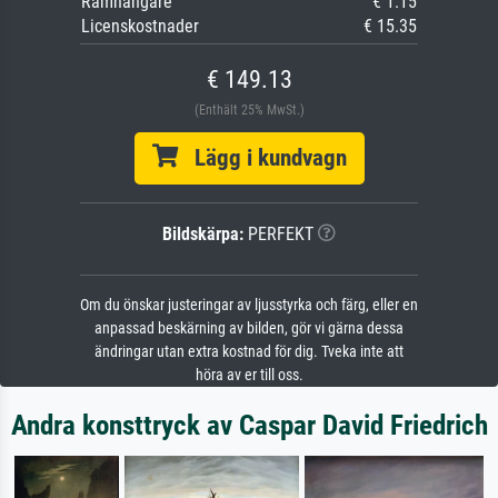
Ramhängare
€ 1.15
Licenskostnader
€ 15.35
€ 149.13
(Enthält 25% MwSt.)
Lägg i kundvagn
Bildskärpa:
PERFEKT
Om du önskar justeringar av ljusstyrka och färg, eller en
anpassad beskärning av bilden, gör vi gärna dessa
ändringar utan extra kostnad för dig. Tveka inte att
höra av er till oss.
Andra konsttryck av Caspar David Friedrich