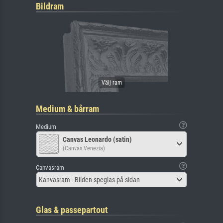
Bildram
Medium & bårram
Medium
Canvas Leonardo (satin)
(Canvas Venezia)
Canvasram
Kanvasram - Bilden speglas på sidan
Glas & passepartout