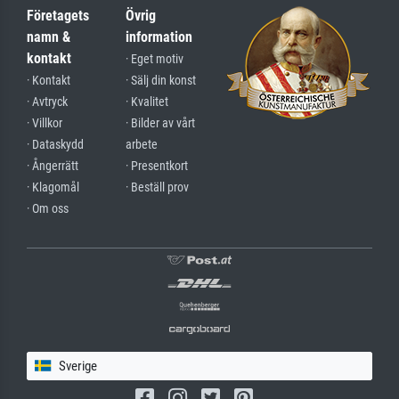
Företagets
Övrig
namn &
information
kontakt
· Eget motiv
· Kontakt
· Sälj din konst
· Avtryck
· Kvalitet
· Villkor
· Bilder av vårt
· Dataskydd
arbete
· Ångerrätt
· Presentkort
· Klagomål
· Beställ prov
· Om oss
Sverige