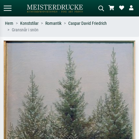
Hem
Konststilar
Romantik
Caspar David Friedrich
Gransnår i snön
Standardsök
AI-bildsökning
Sök efter konstnär, titel eller stil –
Beskriv scenen – t.ex. grön äng,
t.ex. Monet, Stjärnenatt,
abstrakt med mycket rött, mörk
impressionism, Hokusai-våg, naken.
oljemålning, stående naken bredvid ett
träd.