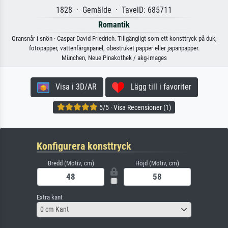
1828 · Gemälde · TavelD: 685711
Romantik
Gransnår i snön · Caspar David Friedrich. Tillgängligt som ett konsttryck på duk,
fotopapper, vattenfärgspanel, obestruket papper eller japanpapper.
München, Neue Pinakothek / akg-images
Visa i 3D/AR
Lägg till i favoriter
5/5 · Visa Recensioner (1)
Konfigurera konsttryck
Bredd (Motiv, cm)
Höjd (Motiv, cm)
Extra kant
0 cm Kant