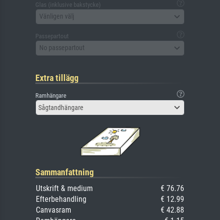
Glas (inklusive bakstycke)
Vänligen välj
Passepartout
No passepartout
Extra tillägg
Ramhängare
Sågtandhängare
Sammanfattning
Utskrift & medium
€ 76.76
Efterbehandling
€ 12.99
Canvasram
€ 42.88