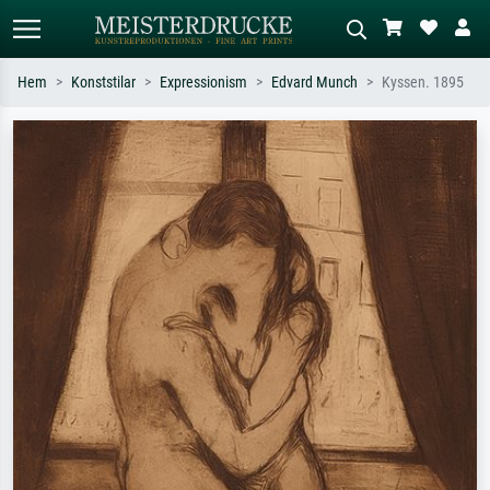
Hem
Konststilar
Expressionism
Edvard Munch
Kyssen. 1895
Standardsök
AI-bildsökning
Sök efter konstnär, titel eller stil –
Beskriv scenen – t.ex. grön äng,
t.ex. Monet, Stjärnenatt,
abstrakt med mycket rött, mörk
impressionism, Hokusai-våg, naken.
oljemålning, stående naken bredvid ett
träd.