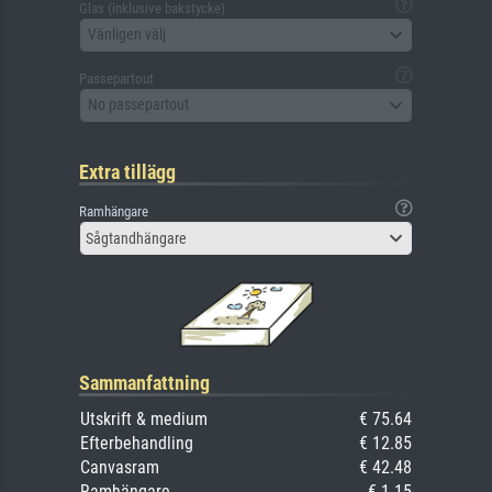
Glas (inklusive bakstycke)
Vänligen välj
Passepartout
No passepartout
Extra tillägg
Ramhängare
Sågtandhängare
Sammanfattning
Utskrift & medium
€ 75.64
Efterbehandling
€ 12.85
Canvasram
€ 42.48
Ramhängare
€ 1.15