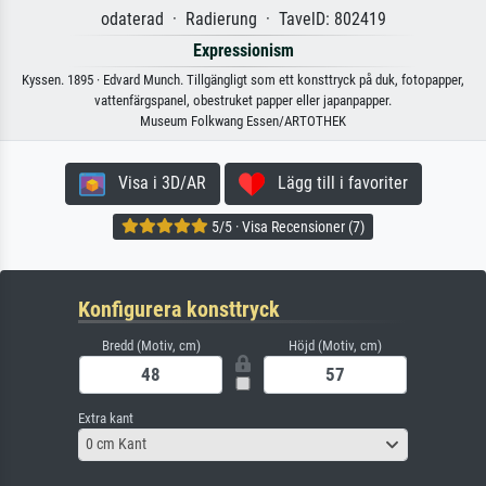
odaterad · Radierung · TavelD: 802419
Expressionism
Kyssen. 1895 · Edvard Munch. Tillgängligt som ett konsttryck på duk, fotopapper,
vattenfärgspanel, obestruket papper eller japanpapper.
Museum Folkwang Essen/ARTOTHEK
Visa i 3D/AR
Lägg till i favoriter
5/5 · Visa Recensioner (7)
Konfigurera konsttryck
Bredd (Motiv, cm)
Höjd (Motiv, cm)
Extra kant
0 cm Kant