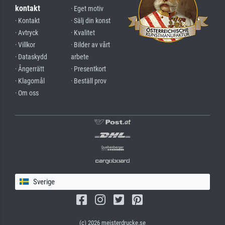
kontakt
· Eget motiv
· Kontakt
· Sälj din konst
· Avtryck
· Kvalitet
· Villkor
· Bilder av vårt
· Dataskydd
arbete
· Ångerrätt
· Presentkort
· Klagomål
· Beställ prov
· Om oss
Sverige
(c) 2026 meisterdrucke.se