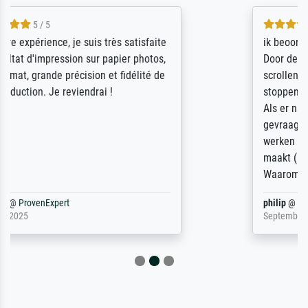
4.5 / 5
ik beoordeel Meisterdrucke zeer positief.
Door de 69505 beschikbare kunstenaars
scrollen is echter onbegonnen werk (na
stoppen begint het weer van voor af aan).
Als er naar een bepaalde kunstenaar
gevraagd wordt krijg je ook een aantal
werken van andere wat het onoverzichtelijk
maakt (bvb zoek Ros = ook Rops, Rose etc).
Waarom duidt u ...
philip
@
ProvenExpert
September 23, 2025