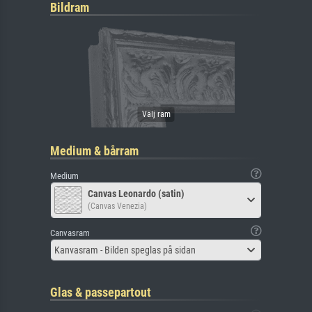
Bildram
Medium & bårram
Medium
Canvas Leonardo (satin)
(Canvas Venezia)
Canvasram
Kanvasram - Bilden speglas på sidan
Glas & passepartout