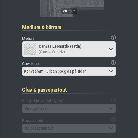
Medium & bårram
Medium
Canvas Leonardo (satin)
(Canvas Venezia)
Canvasram
Kanvasram - Bilden speglas på sidan
Glas & passepartout
Glas (inklusive bakstycke)
Vänligen välj
Passepartout
No passepartout