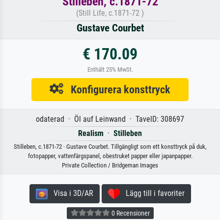
Stilleben, c.1871-72
(Still Life, c.1871-72 )
Gustave Courbet
€ 170.09
Enthält 25% MwSt.
Konfigurera konsttryck
odaterad · Öl auf Leinwand · TavelD: 308697
Realism
·
Stilleben
Stilleben, c.1871-72 · Gustave Courbet. Tillgängligt som ett konsttryck på duk,
fotopapper, vattenfärgspanel, obestruket papper eller japanpapper.
Private Collection / Bridgeman Images
Visa i 3D/AR
Lägg till i favoriter
0 Recensioner