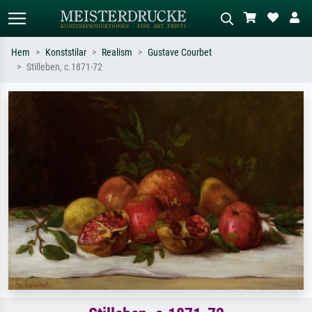
Hem
Konststilar
Realism
Gustave Courbet
Stilleben, c.1871-72
Standardsök
AI-bildsökning
Sök efter konstnär, titel eller stil –
Beskriv scenen – t.ex. grön äng,
t.ex. Monet, Stjärnenatt,
abstrakt med mycket rött, mörk
impressionism, Hokusai-våg, naken.
oljemålning, stående naken bredvid ett
träd.