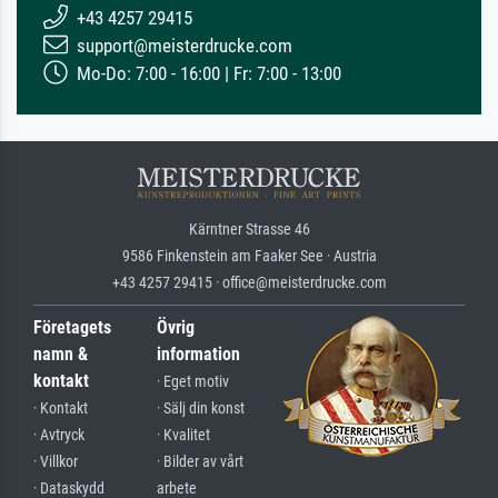
+43 4257 29415
support@meisterdrucke.com
Mo-Do: 7:00 - 16:00 | Fr: 7:00 - 13:00
Kärntner Strasse 46
9586 Finkenstein am Faaker See · Austria
+43 4257 29415 · office@meisterdrucke.com
Företagets
Övrig
namn &
information
kontakt
· Eget motiv
· Kontakt
· Sälj din konst
· Avtryck
· Kvalitet
· Villkor
· Bilder av vårt
· Dataskydd
arbete