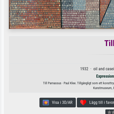
Ti
1932 · oil and case
Expressio
Till Parnassus · Paul Klee. Tillgängligt som ett konsttr
Kunstmuseum, B
Visa i 3D/AR
Lägg till i favor