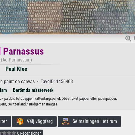
ll Parnassus
(Ad Parnassum)
Paul Klee
in paint on canvas · TavelD: 1456403
nism
·
Berömda mästerverk
yck på duk, fotopapper, vattenfärgspanel, obestruket papper eller japanpapper.
ern, Switzerland / Bridgeman Images
iter
Välj väggfärg
Se målningen i ett rum
0 Recensioner