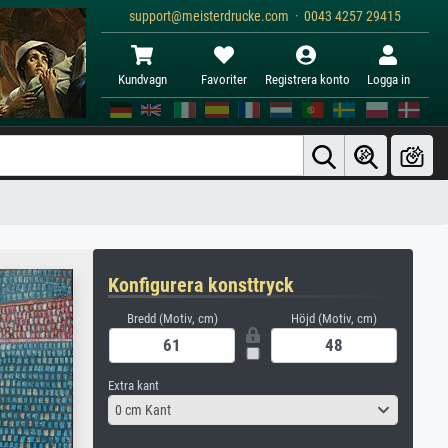
support@meisterdrucke.com · 0043 4257 29415
Kundvagn
Favoriter
Registrera konto
Logga in
Konfigurera konsttryck
Bredd (Motiv, cm)
Höjd (Motiv, cm)
Extra kant
0 cm Kant