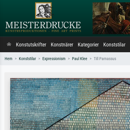
Konstutskrifter
Konstnärer
Kategorier
Konststilar
Hem
Konststilar
Expressionism
Paul Klee
Till Parnassus