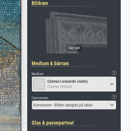
Bildram
Medium & bårram
Medium
Canvas Leonardo (satin)
(Canvas Venezia)
Canvasram
Kanvasram - Bilden speglas på sidan
Glas & passepartout