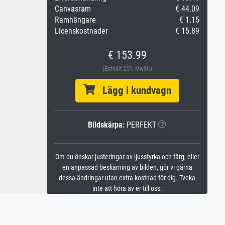
Canvasram
€ 44.09
Ramhängare
€ 1.15
Licenskostnader
€ 15.89
€ 153.99
(Enthält 25% MwSt.)
Lägg i kundvagn
Bildskärpa:
PERFEKT
Om du önskar justeringar av ljusstyrka och färg, eller
en anpassad beskärning av bilden, gör vi gärna
dessa ändringar utan extra kostnad för dig. Tveka
inte att höra av er till oss.