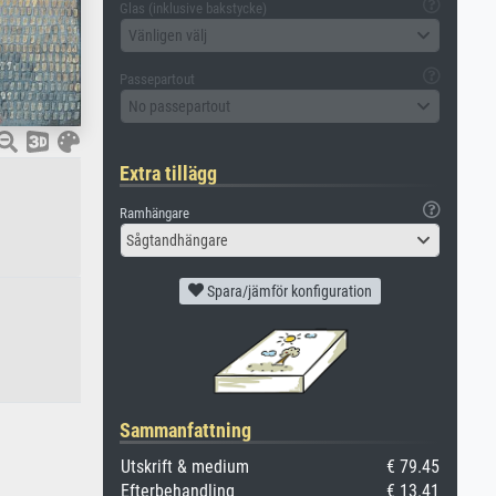
Glas (inklusive bakstycke)
Vänligen välj
Passepartout
No passepartout
Extra tillägg
Ramhängare
Sågtandhängare
Spara/jämför konfiguration
Sammanfattning
Utskrift & medium
€ 79.45
Efterbehandling
€ 13.41