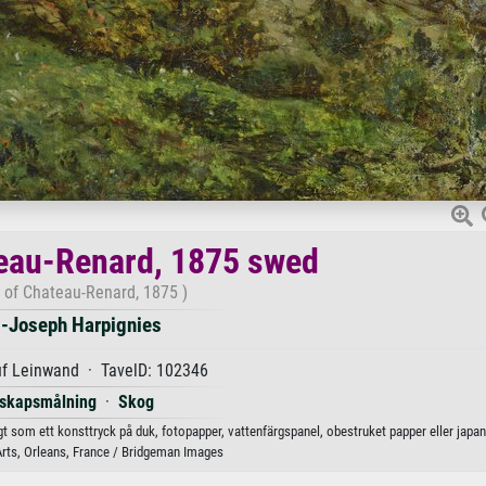
eau-Renard, 1875 swed
 of Chateau-Renard, 1875 )
i-Joseph Harpignies
uf Leinwand · TavelD: 102346
skapsmålning
·
Skog
t som ett konsttryck på duk, fotopapper, vattenfärgspanel, obestruket papper eller japa
ts, Orleans, France / Bridgeman Images