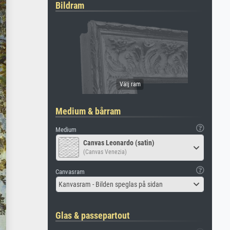
Bildram
Medium & bårram
Medium
Canvas Leonardo (satin)
(Canvas Venezia)
Canvasram
Kanvasram - Bilden speglas på sidan
Glas & passepartout