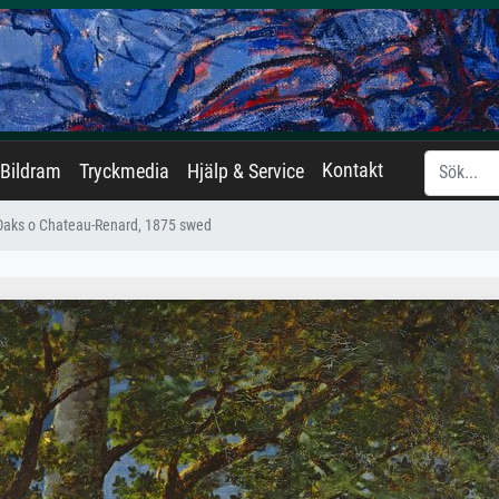
Kontakt
Bildram
Tryckmedia
Hjälp & Service
Oaks o Chateau-Renard, 1875 swed