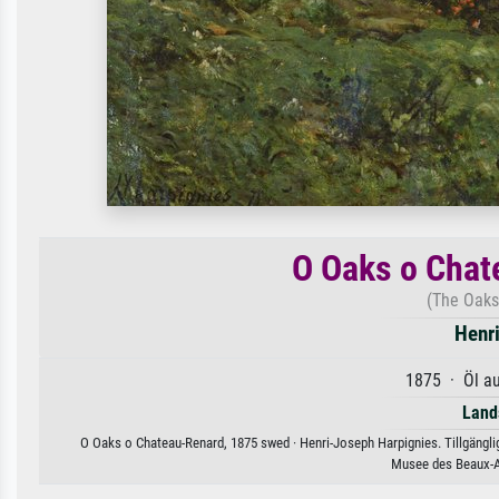
O Oaks o Chat
(The Oaks
Henr
1875 · Öl a
Land
O Oaks o Chateau-Renard, 1875 swed · Henri-Joseph Harpignies. Tillgänglig
Musee des Beaux-Ar