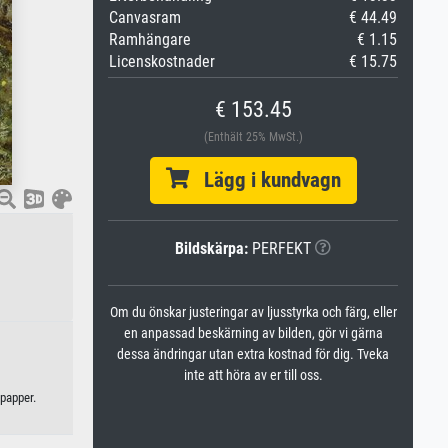
Canvasram
€ 44.49
Ramhängare
€ 1.15
Licenskostnader
€ 15.75
€ 153.45
(Enthält 25% MwSt.)
Lägg i kundvagn
Bildskärpa:
PERFEKT
Om du önskar justeringar av ljusstyrka och färg, eller
en anpassad beskärning av bilden, gör vi gärna
dessa ändringar utan extra kostnad för dig. Tveka
inte att höra av er till oss.
npapper.