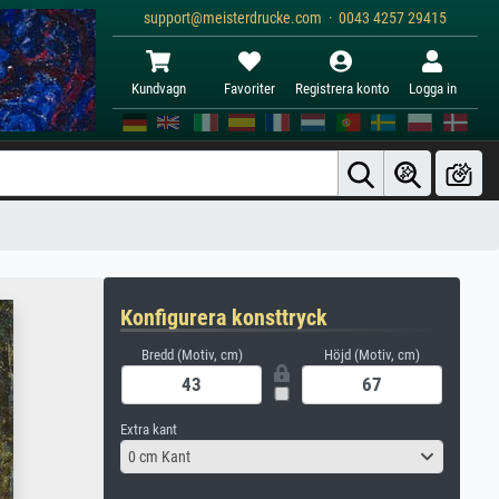
support@meisterdrucke.com · 0043 4257 29415
Kundvagn
Favoriter
Registrera konto
Logga in
Konfigurera konsttryck
Bredd (Motiv, cm)
Höjd (Motiv, cm)
Extra kant
0 cm Kant