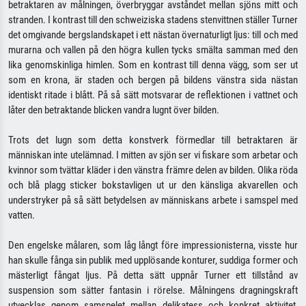
betraktaren av målningen, överbryggar avståndet mellan sjöns mitt och
stranden. I kontrast till den schweiziska stadens stenvittnen ställer Turner
det omgivande bergslandskapet i ett nästan övernaturligt ljus: till och med
murarna och vallen på den högra kullen tycks smälta samman med den
lika genomskinliga himlen. Som en kontrast till denna vägg, som ser ut
som en krona, är staden och bergen på bildens vänstra sida nästan
identiskt ritade i blått. På så sätt motsvarar de reflektionen i vattnet och
låter den betraktande blicken vandra lugnt över bilden.
Trots det lugn som detta konstverk förmedlar till betraktaren är
människan inte utelämnad. I mitten av sjön ser vi fiskare som arbetar och
kvinnor som tvättar kläder i den vänstra främre delen av bilden. Olika röda
och blå plagg sticker bokstavligen ut ur den känsliga akvarellen och
understryker på så sätt betydelsen av människans arbete i samspel med
vatten.
Den engelske målaren, som låg långt före impressionisterna, visste hur
han skulle fånga sin publik med upplösande konturer, suddiga former och
mästerligt fångat ljus. På detta sätt uppnår Turner ett tillstånd av
suspension som sätter fantasin i rörelse. Målningens dragningskraft
utvecklas genom samspelet mellan delikatess och konkret aktivitet,