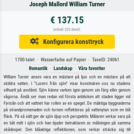
Joseph Mallord William Turner
€ 137.15
Enthält 25% MwSt.
Konfigurera konsttryck
1700-talet · Wasserfarbe auf Papier · TavelD: 24061
Romantik
·
Landskap
·
Våra favoriter
William Turner anses vara en mästare på ljus och en mästare på att
skildra vatten. I "Luzern från sjön" visar konstnären oss nu stadens
silhuett på avstånd. Sjön känns varken igen genom sin färg eller genom
vågorna. Ändå ser man redan vid första anblicken att staden ligger vid
Fyrisån och att vattnet har rollen av en spegel. De mäktiga byggnaderna
på strandpromenaden och tornen reflekteras på vattenytan som en blå
fläck. På så sätt ger de sjön djup och perspektiv. Målaren verkar vara på
en båt mitt i sjön och han bjuder betraktaren av målningen på samma
skådespel. Den blåaktiga reflektionen, som verkar sträcka sig till