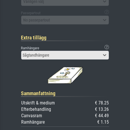
Vänligen välj
Passepartout
No passepartout
Extra tillägg
Ramhängare
Sågtandhängare
Sammanfattning
Utskrift & medium
€ 78.25
Efterbehandling
€ 13.26
Canvasram
€ 44.49
Ramhängare
€ 1.15