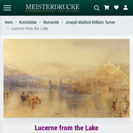
Hem
Konststilar
Romantik
Joseph Mallord William Turner
Lucerne from the Lake
Standardsök
AI-bildsökning
Sök efter konstnär, titel eller stil –
Beskriv scenen – t.ex. grön äng,
t.ex. Monet, Stjärnenatt,
abstrakt med mycket rött, mörk
impressionism, Hokusai-våg, naken.
oljemålning, stående naken bredvid ett
träd.
Lucerne from the Lake