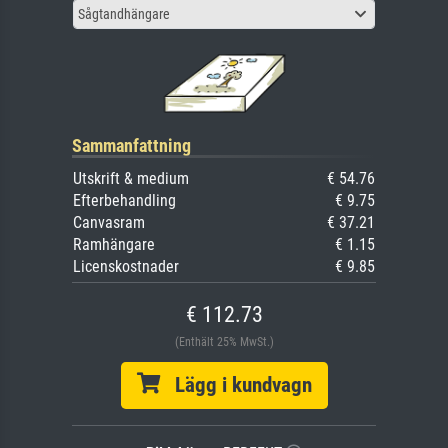
Sågtandhängare
Sammanfattning
Utskrift & medium
€ 54.76
Efterbehandling
€ 9.75
Canvasram
€ 37.21
Ramhängare
€ 1.15
Licenskostnader
€ 9.85
€ 112.73
(Enthält 25% MwSt.)
Lägg i kundvagn