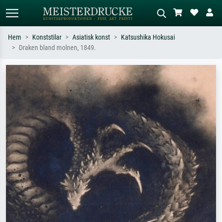
Hem
Konststilar
Asiatisk konst
Katsushika Hokusai
Draken bland molnen, 1849.
Standardsök
AI-bildsökning
Sök efter konstnär, titel eller stil –
Beskriv scenen – t.ex. grön äng,
t.ex. Monet, Stjärnenatt,
abstrakt med mycket rött, mörk
impressionism, Hokusai-våg, naken.
oljemålning, stående naken bredvid ett
träd.