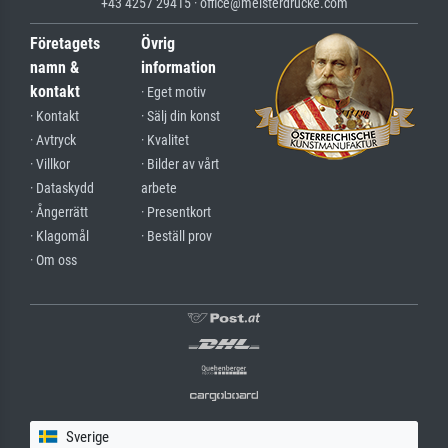
+43 4257 29415 · office@meisterdrucke.com
Företagets
Övrig
namn &
information
kontakt
· Eget motiv
· Kontakt
· Sälj din konst
· Avtryck
· Kvalitet
· Villkor
· Bilder av vårt
· Dataskydd
arbete
· Ångerrätt
· Presentkort
· Klagomål
· Beställ prov
· Om oss
Sverige