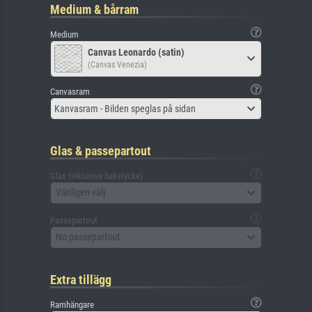
Medium & bårram
Medium
Canvas Leonardo (satin)
(Canvas Venezia)
Canvasram
Kanvasram - Bilden speglas på sidan
Glas & passepartout
Glas (inklusive bakstycke)
Vänligen välj
Passepartout
No passepartout
Extra tillägg
Ramhängare