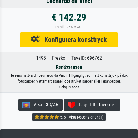
Leonardo da Vinci
€ 142.29
Enthält 25% MwSt.
Konfigurera konsttryck
1495 · Fresko · TavelD: 696762
Renässansen
Herrens nattvard · Leonardo da Vinci. Tillgängligt som ett konsttryck på duk,
fotopapper, vattenfärgspanel, obestruket papper eller japanpapper.
/ akg-images
Visa i 3D/AR
Lägg till i favoriter
5/5 · Visa Recensioner (1)