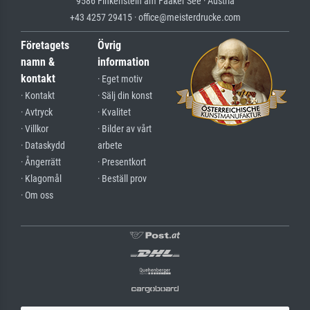
9586 Finkenstein am Faaker See · Austria
+43 4257 29415 · office@meisterdrucke.com
Företagets
Övrig
namn &
information
kontakt
· Eget motiv
· Kontakt
· Sälj din konst
· Avtryck
· Kvalitet
· Villkor
· Bilder av vårt
· Dataskydd
arbete
· Ångerrätt
· Presentkort
· Klagomål
· Beställ prov
· Om oss