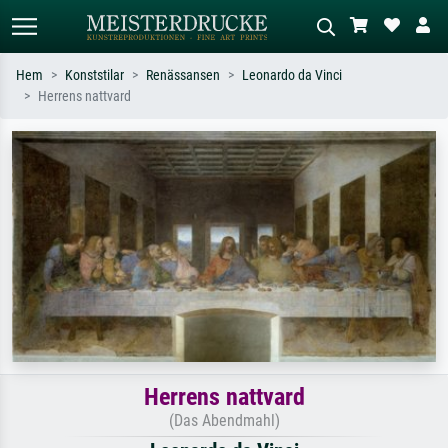
Hem
Konststilar
Renässansen
Leonardo da Vinci
Herrens nattvard
Standardsök
AI-bildsökning
Sök efter konstnär, titel eller stil –
Beskriv scenen – t.ex. grön äng,
t.ex. Monet, Stjärnenatt,
abstrakt med mycket rött, mörk
impressionism, Hokusai-våg, naken.
oljemålning, stående naken bredvid ett
träd.
Herrens nattvard
(Das Abendmahl)