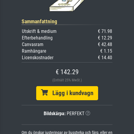
Sammanfattning
Utskrift & medium
€ 71.98
Efterbehandling
€ 12.29
Canvasram
€ 42.48
Ramhängare
€ 1.15
Licenskostnader
€ 14.40
€ 142.29
(Enthält 25% MwSt.)
Lägg i kundvagn
Bildskärpa:
PERFEKT
Om du önskar justeringar av ljusstyrka och färg, eller en