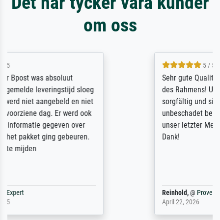
Det här tycker våra kunder
om oss
5 / 5
Sehr gute Qualität des Leinwanddrucks und
des Rahmens! Unser Bild wurde sehr
sorgfältig und sicher verpackt, so dass es
unbeschadet bei uns ankam. Es wird nicht
unser letzter Meisterdruck sein. Vielen
Dank!
Reinhold,
@
ProvenExpert
April 22, 2026