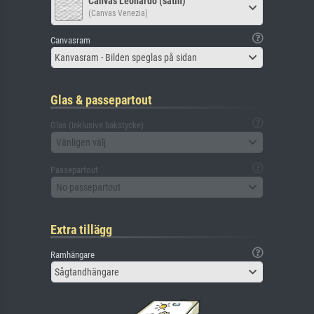
Canvas Leonardo (satin)
(Canvas Venezia)
Canvasram
Kanvasram - Bilden speglas på sidan
Glas & passepartout
Glas (inklusive bakstycke)
Vänligen välj
Passepartout
No passepartout
Extra tillägg
Ramhängare
Sågtandhängare