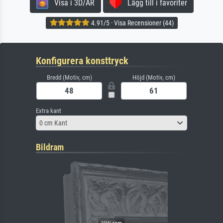
Visa i 3D/AR
Lägg till i favoriter
4.91/5 · Visa Recensioner (44)
Konfigurera konsttryck
Bredd (Motiv, cm)
Höjd (Motiv, cm)
Extra kant
0 cm Kant
Bildram