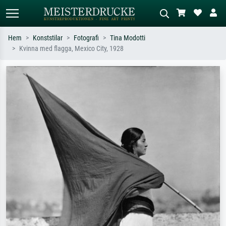
Hem
Konststilar
Fotografi
Tina Modotti
Kvinna med flagga, Mexico City, 1928
Standardsök
AI-bildsökning
Sök efter konstnär, titel eller stil –
Beskriv scenen – t.ex. grön äng,
t.ex. Monet, Stjärnenatt,
abstrakt med mycket rött, mörk
impressionism, Hokusai-våg, naken.
oljemålning, stående naken bredvid ett
träd.