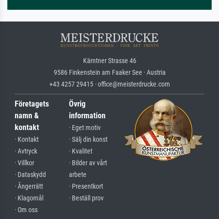
Kärntner Strasse 46
9586 Finkenstein am Faaker See · Austria
+43 4257 29415 · office@meisterdrucke.com
Företagets
Övrig
namn &
information
kontakt
· Eget motiv
· Kontakt
· Sälj din konst
· Avtryck
· Kvalitet
· Villkor
· Bilder av vårt
· Dataskydd
arbete
· Ångerrätt
· Presentkort
· Klagomål
· Beställ prov
· Om oss