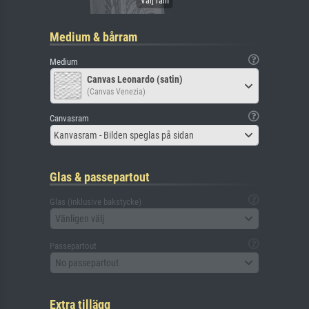
Medium & bårram
Medium
Canvas Leonardo (satin)
(Canvas Venezia)
Canvasram
Kanvasram - Bilden speglas på sidan
Glas & passepartout
Glas (inklusive bakstycke)
Vänligen välj
Passepartout
No passepartout
Extra tillägg