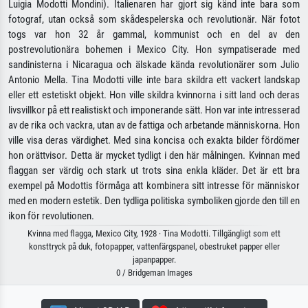
Luigia Modotti Mondini). Italienaren har gjort sig känd inte bara som
fotograf, utan också som skådespelerska och revolutionär. När fotot
togs var hon 32 år gammal, kommunist och en del av den
postrevolutionära bohemen i Mexico City. Hon sympatiserade med
sandinisterna i Nicaragua och älskade kända revolutionärer som Julio
Antonio Mella. Tina Modotti ville inte bara skildra ett vackert landskap
eller ett estetiskt objekt. Hon ville skildra kvinnorna i sitt land och deras
livsvillkor på ett realistiskt och imponerande sätt. Hon var inte intresserad
av de rika och vackra, utan av de fattiga och arbetande människorna. Hon
ville visa deras värdighet. Med sina koncisa och exakta bilder fördömer
hon orättvisor. Detta är mycket tydligt i den här målningen. Kvinnan med
flaggan ser värdig och stark ut trots sina enkla kläder. Det är ett bra
exempel på Modottis förmåga att kombinera sitt intresse för människor
med en modern estetik. Den tydliga politiska symboliken gjorde den till en
ikon för revolutionen.
Kvinna med flagga, Mexico City, 1928 · Tina Modotti. Tillgängligt som ett
konsttryck på duk, fotopapper, vattenfärgspanel, obestruket papper eller
japanpapper.
0 / Bridgeman Images