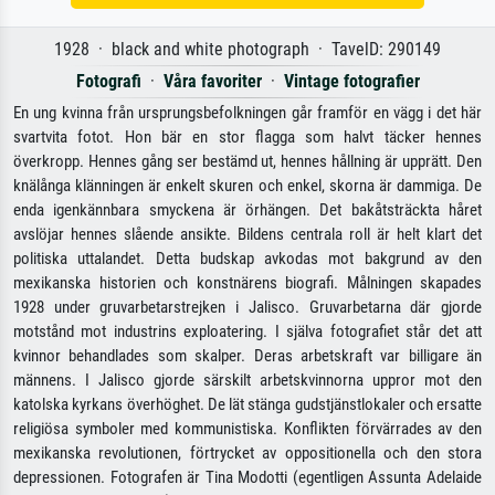
1928 · black and white photograph · TavelD: 290149
Fotografi
·
Våra favoriter
·
Vintage fotografier
En ung kvinna från ursprungsbefolkningen går framför en vägg i det här
svartvita fotot. Hon bär en stor flagga som halvt täcker hennes
överkropp. Hennes gång ser bestämd ut, hennes hållning är upprätt. Den
knälånga klänningen är enkelt skuren och enkel, skorna är dammiga. De
enda igenkännbara smyckena är örhängen. Det bakåtsträckta håret
avslöjar hennes slående ansikte. Bildens centrala roll är helt klart det
politiska uttalandet. Detta budskap avkodas mot bakgrund av den
mexikanska historien och konstnärens biografi. Målningen skapades
1928 under gruvarbetarstrejken i Jalisco. Gruvarbetarna där gjorde
motstånd mot industrins exploatering. I själva fotografiet står det att
kvinnor behandlades som skalper. Deras arbetskraft var billigare än
männens. I Jalisco gjorde särskilt arbetskvinnorna uppror mot den
katolska kyrkans överhöghet. De lät stänga gudstjänstlokaler och ersatte
religiösa symboler med kommunistiska. Konflikten förvärrades av den
mexikanska revolutionen, förtrycket av oppositionella och den stora
depressionen. Fotografen är Tina Modotti (egentligen Assunta Adelaide