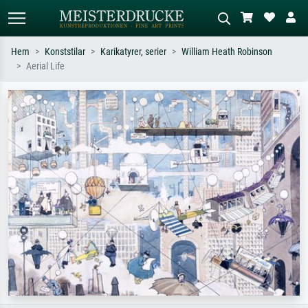
Hem
Konststilar
Karikatyrer, serier
William Heath Robinson
Aerial Life
Standardsök
AI-bildsökning
Sök efter konstnär, titel eller stil –
Beskriv scenen – t.ex. grön äng,
t.ex. Monet, Stjärnenatt,
abstrakt med mycket rött, mörk
impressionism, Hokusai-våg, naken.
oljemålning, stående naken bredvid ett
träd.