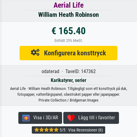
Aerial Life
William Heath Robinson
€ 165.40
Enthält 25% MwSt.
Konfigurera konsttryck
odaterad · TavelD: 147362
Karikatyrer, serier
Aerial Life · William Heath Robinson. Tillgängligt som ett konsttryck på duk,
fotopapper, vattenfärgspanel, obestruket papper eller japanpapper.
Private Collection / Bridgeman Images
Visa i 3D/AR
Lägg till i favoriter
5/5 · Visa Recensioner (6)