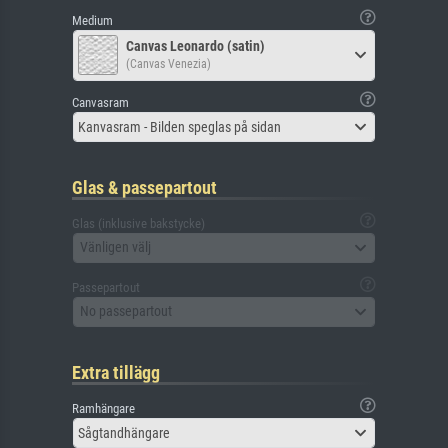
Medium
Canvas Leonardo (satin)
(Canvas Venezia)
Canvasram
Kanvasram - Bilden speglas på sidan
Glas & passepartout
Glas (inklusive bakstycke)
Vänligen välj
Passepartout
No passepartout
Extra tillägg
Ramhängare
Sågtandhängare