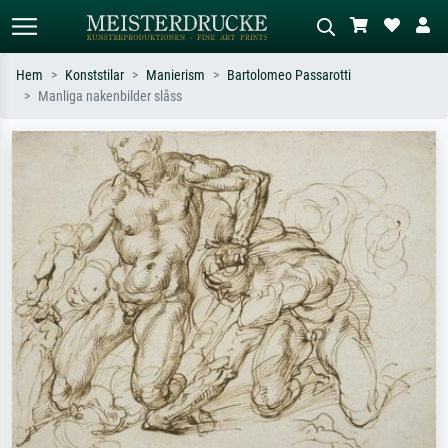
Hem
Konststilar
Manierism
Bartolomeo Passarotti
Manliga nakenbilder slåss
Standardsök
AI-bildsökning
Sök efter konstnär, titel eller stil –
Beskriv scenen – t.ex. grön äng,
t.ex. Monet, Stjärnenatt,
abstrakt med mycket rött, mörk
impressionism, Hokusai-våg, naken.
oljemålning, stående naken bredvid ett
träd.