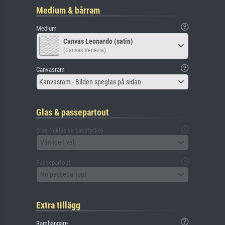
Medium & bårram
Medium
Canvas Leonardo (satin)
(Canvas Venezia)
Canvasram
Kanvasram - Bilden speglas på sidan
Glas & passepartout
Glas (inklusive bakstycke)
Vänligen välj
Passepartout
No passepartout
Extra tillägg
Ramhängare