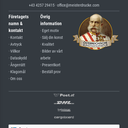
+43 4257 29415 · office@meisterdrucke.com
Företagets
Övrig
namn &
information
kontakt
· Eget motiv
· Kontakt
· Sälj din konst
· Avtryck
· Kvalitet
· Villkor
· Bilder av vårt
· Dataskydd
arbete
· Ångerrätt
· Presentkort
· Klagomål
· Beställ prov
· Om oss