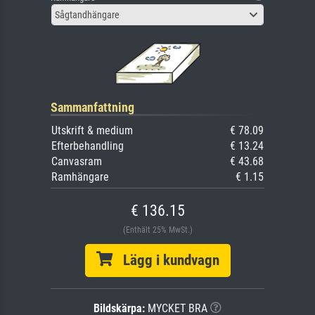
Sågtandhängare
Sammanfattning
Utskrift & medium
€ 78.09
Efterbehandling
€ 13.24
Canvasram
€ 43.68
Ramhängare
€ 1.15
€ 136.15
(Enthält 25% MwSt.)
Lägg i kundvagn
Bildskärpa:
MYCKET BRA